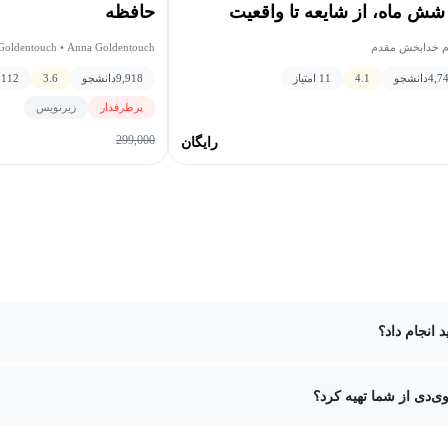
شش ماه، از شایعه تا واقعیت
حافظه
م خدابخش مقدم
 Goldentouch • Anna Goldentouch
4,7
دانشجو
4.1
11 امتیاز
9,918
دانشجو
3.6
112 امتیاز
پرطرفدار
زیرنویس
299,000
رایگان
 انجام داد؟
ی‌دی از شما تهیه کرد؟