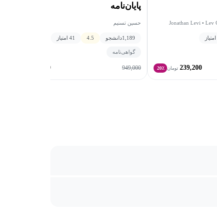
پایان‌نامه
Jonathan Levi • Lev
حسین تسنیم
1,189
دانشجو
4.5
41 امتیاز
گواهی‌نامه
711,750
239,200
949,000
تومان
20٪
تومان
25٪