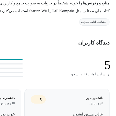
منابع و رفرنس‌ها را خودم شخصاً در جزوات به صورت جامع و کاربردی ته
کتاب‌های مختلف مثل DaF Kompakt یا 
سطح رو با موفقیت و بازخورد عالی به پایان برسونه.
مشاهده ادامه معرفی
در این بخش من روی گرامر و لغات تمرکز می‌کنم، مهارت‌های خواندن و
دیدگاه کاربران
برای تمرین گفتار بهتون می‌دم، تا زبان‌آموز بتونه خودش را در تمامی 
نظر برسونه. تنها چیزی که نیاز دارید پشتکار هستش. در این دوره من 
پله‌پله بهتون آموزش می‌دم. این دوره هیچ پیش‌نیازی نداره و شما از صفر
5
موفق باشید.
بر اساس امتیاز 13 دانشجو
دانشجوی دوره
دانشجوی دو
5
8 روز پیش
10 روز پیش
عالی هستن ایشون
خوب بود