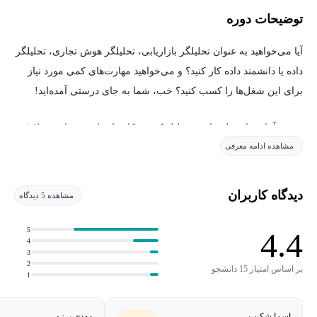
توضیحات دوره
آیا می‌خواهید به عنوان تحلیلگر بازاریابی، تحلیلگر هوش تجاری، تحلیلگر
داده یا دانشمند داده کار کنید؟ و می‌خواهید مهارت‌های کمی مورد نیاز
برای این شغل‌ها را کسب کنید؟ خب، شما به جای درستی آمده‌اید!
دوره «آمار برای علم داده و تحلیل کسب‌وکار» اینجاست برای شما! (به
مشاهده ادامه معرفی
همراه قالب‌های Excel)
این نقطه شروع شماست، و چه شروعی بهتر از این؟ در زمان کوتاهی،
دیدگاه کاربران
مشاهده 5 دیدگاه
مهارت‌های اساسی را کسب خواهید کرد که به شما امکان می‌دهد
تحلیل‌های آماری پیچیده را که مستقیماً در موقعیت‌های واقعی قابل
5
4.4
4
اعمال هستند، درک کنید. ما دوره‌ای طراحی کرده‌ایم که:
3
2
بر اساس امتیاز 15 دانشجو
1
ساده برای درک
جامع
اسما شکیب
مهدی برزو