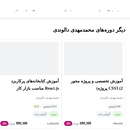
بیشتر فعالیت‌های من به‌صورت فریلنسری بوده و در حال حاضر با تیم
E-codeTeam روی پروژه‌های بین‌المللی همکاری می‌کنم.
دیگر دوره‌های محمدمهدی دالوندی
هدف من تولید دوره‌های آموزشی کامل، کاربردی و منطبق با نیاز بازار
کار هست؛ دوره‌هایی که هنرجو بعد از دیدن آن‌ها بتواند وارد فضای
واقعی پروژه و کار حرفه‌ای شود.
قصد دارم این دوره‌ها را به‌صورت حرفه‌ای برای انتشار در پلتفرم
مکتب‌خونه ضبط و ارائه کنم.
آموزش کتابخانه‌های پرکاربرد
آموزش تخصصی و پروژه محور
React.js مناسب بازار کار
CSS3 (2 پروژه)
محمدمهدی دالوندی
محمدمهدی دالوندی
314
دانشجو
3
(5)
46
دانشجو
جدید
گواهی‌نامه
جدید
گواهی‌نامه
909,300
699,300
1,299,000
999,000
تومان
30٪
تومان
30٪