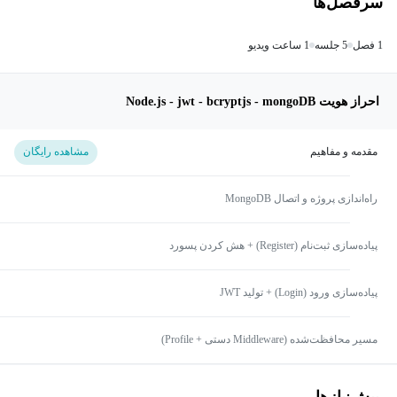
سرفصل‌ها
1 فصل
5 جلسه
1 ساعت ویدیو
احراز هویت Node.js - jwt - bcryptjs - mongoDB
مقدمه و مفاهیم
مشاهده رایگان
راه‌اندازی پروژه و اتصال MongoDB
پیاده‌سازی ثبت‌نام (Register) + هش کردن پسورد
پیاده‌سازی ورود (Login) + تولید JWT
مسیر محافظت‌شده (Middleware دستی + Profile)
پیش‌نیاز‌ها