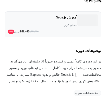
آموزش Node.js
احسان گازار
959,400
40٪
1,599,000
تومان
توضیحات دوره
در این دوره‌ی کاملاً عملی و فشرده حدوداً 50 دقیقه‌ای، یاد می‌گیرید
چطور یک سیستم احراز هویت کامل — شامل ثبت‌نام، ورود و مسیر
محافظت‌شده — را با Node.js خالص و بدون Express بسازید. با مفاهیم
JWT، هش کردن رمز عبور با bcryptjs، اتصال به MongoDB و نوشتن
Middleware دستی آشنا می‌شوید و درک عمیقی از معماری وب و نحوه
مشاهده ادامه معرفی
کارکرد فریم‌ورک‌ها پیدا می‌کنید. این دوره برای توسعه‌دهندگانی طراحی
شده که می‌خواهند از سطح کپی‌پیست فراتر بروند و بفهمند پشت پرده