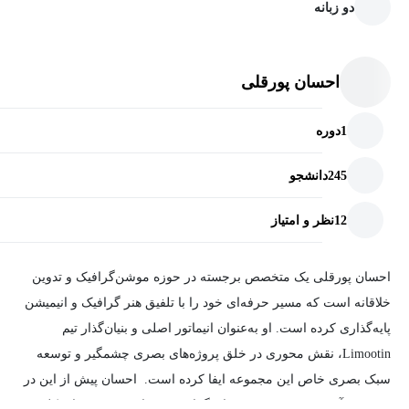
دو زبانه
این دوره با هدف یادگیری ساده، جذاب و کاربردی طراحی شده است و
ویژگی‌های زیر را دارد:
احسان پورقلی
فشرده اما کاربردی
1
دوره
آموزش کاملاً قدم‌به‌قدم
توضیح مفاهیم به زبان ساده
245
دانشجو
آموزش پروژه‌محور
12
نظر و امتیاز
مناسب برای تمامی عاشقان ادیت
احسان پورقلی یک متخصص برجسته در حوزه موشن‌گرافیک و تدوین
چرا باید این دوره رو بخری؟
خلاقانه است که مسیر حرفه‌ای خود را با تلفیق هنر گرافیک و انیمیشن
چون این یه دوره نیست، یه جهش تو مسیر ادیتور شدنته. ما قراره با هم
پایه‌گذاری کرده است. او به‌عنوان انیماتور اصلی و بنیان‌گذار تیم
توی یه پروژه جذاب گیم، کلی تکنیک یاد بگیریم که می‌تونی همه‌شون
Limootin، نقش محوری در خلق پروژه‌های بصری چشمگیر و توسعه
رو برای هر مشتری یا پروژه شخصی‌ای استفاده کنی. از ترنزیشن‌های
سبک بصری خاص این مجموعه ایفا کرده است. احسان پیش از این در
فوق‌العاده نرم و فلوئید گرفته تا ساخت کی‌فریم‌های حرفه‌ای و مدیریت
مجموعه آموزشی Avatak به‌عنوان گرافیست و ادیتور پروژه‌های کلیدی