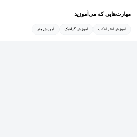
ریتم توی تدوین.
فعالیت داشته و به‌عنوان ادیتور اختصاصی یوتیوبرهای شناخته‌شده‌ای
مهارت‌هایی که می‌آموزید
چون Medgal، Soheil Eghtesadi و Toxic Girl، محتوای ویدیویی آن‌ها را با
تدوینی حرفه‌ای و ریتمی جذاب به مخاطبان میلیونی ارائه داده است.
آموزش افتر افکت
آموزش گرافیک
آموزش هنر
تجربه بین‌المللی او با حضور در تیم تخصصی ادیت گیم Crew X شکل
گرفته است؛ جایی که او با استانداردهای جهانی ادیت گیم و تدوین
حرفه‌ای برای بازارهای فراتر از مرزهای ایران هم‌سطح شده