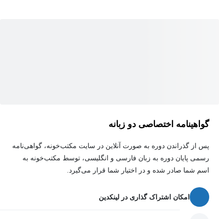
کل دوره حدود یک ساعته! چون قرار نیست وقتت رو با حرفای اضافه
تلف کنی. مستقیم می‌ریم سر اصل مطلب. دقیقاً همون چیزایی که یه
ادیتور تو بازار کار لازم داره، تو یه ساعت فشرده و مفید.
این دوره مناسب کسایی هست که:
ادیتورهای مبتدی که می‌خوان پله‌های اول رو سریع رد کنن
ادیتورهای فریلنسر که می‌خوان کیفیت کارشون رو ببرن بالا و
گواهینامه اختصاصی دو زبانه
مشتری بیشتر جذب کنن
پس از گذراندن دوره به صورت آنلاین در سایت مکتب‌خونه، گواهی‌نامه
یوتیوبرهایی که می‌خوان ادیت ویدیوهاشون حرفه‌ای و خاص بشه
رسمی پایان دوره به زبان فارسی و انگلیسی، توسط مکتب‌خونه به
هرکی که دلش می‌خواد ادیت باحال و سطح بالا بزنه اما حوصله
اسم شما صادر شده و در اختیار شما قرار می‌گیرد.
دوره‌های طولانی رو نداره
امکان اشتراک گذاری در لینکدین
ویژگی‌های این دوره