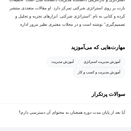
از مزایای دوره فوق موارد زیر را می‌توان ذکر کرد:
بارت بر روی استراتژی شرکتی تمرکز دارد. او مقالات متعددی منتشر
کرده و کتابی به نام "استراتژی شرکتی: ابزارهای تجزیه و تحلیل و
افزایش دانش و مهارت‌های مدیریتی:
با شرکت در این دوره
تصمیم‌گیری" نوشته است و در مجلات معتبری نظیر مرور اداره
آموزش استراتژی سازمانی، دانش شما درزمینهٔ استراتژی
مدیریت، علم سازمان، ژورنال مدیریت استراتژیک و علم استراتژی
کسب‌وکار به طور قابل توجهی افزایش یافته و مهارت‌های مدیریتی
منتشر کرده است. بارت همچنین در حوزه آموزش مدیریت فعال است
شما تقویت می‌شود.
مهارت‌هایی که می‌آموزید
و جایزه بهترین معلم مدیریت از سوی دانشکده مدیریت دانشگاه لندن
بهبود تصمیم‌گیری استراتژیک
: شما یاد می‌گیرید که چگونه تصمیمات
را دریافت کرده است. او دکترای مدیریت استراتژیک و بین‌المللی را از
استراتژیک آگاهانه‌تر و مؤثرتر بگیرید.
آموزش مدیریت استراتژی
آموزش مدیریت
دانشکده تجارت لندن گرفته و عضو هیئت علمی اینسیاد (INSEAD) بوده
افزایش توانایی در تحلیل محیط کسب‌وکار:
با شرکت در این دوره
آموزش مدیریت و کسب و کار
است.
آموزش استراتژی سازمانی، توانایی شما در تحلیل محیط
کسب‌وکار و شناسایی فرصت‌ها و تهدیدها بهبود می‌یابد.
سوالات پرتکرار
توسعه چشم‌انداز استراتژیک
: این دوره به شما کمک می‌کند تا
چشم‌انداز استراتژیک بلندمدتی برای سازمان خود تدوین کنید.
آیا بعد از پایان مدت دوره همچنان به محتوای آن دسترسی دارم؟
ارتقای توانایی در اجرای استراتژی
: شما یاد می‌گیرید که چگونه
استراتژی‌های تدوین شده را به طور مؤثر اجرا کنید.
بله. پس از پایان مدت دوره نیز به ویدئوها، تمرین‌ها، پروژه‌ها و سایر