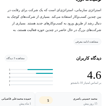
استراتژی سازمانی، استراتژی‌ای است که یک شرکت برای رقابت در
بین چندین کسب‌وکار استفاده می‌کند. بسیاری از شرکت‌های کوچک به
دنبال رشد از طریق ورود به کسب‌وکارهای جدید هستند. بسیاری از
شرکت‌های بزرگ در حال حاضر در چندین حوزه فعالیت هستند، به
عنوان مثال تولیدکننده دوربین عکس که همچنین عینک آفتابی نیز عرضه
مشاهده ادامه معرفی
می‌کند.
ما این دوره را توسعه دادیم تا به شما کمک کنیم تصمیمات خوب در
دیدگاه کاربران
مشاهده 3 دیدگاه
زمینه استراتژی شرکتی بگیرید. از بین تصمیمات زیادی که یک شرکت
باید بگیرد، تصمیمات استراتژی شرکتی در میان مهمترین آن‌ها هستند. ما
5
4.6
4
به این تصمیمات کلیدی در زمینه استراتژی شرکتی خواهیم پرداخت:
3
2
بر اساس امتیاز 10 دانشجو
1
تنوع
: چگونه و به چه کسب‌وکارهایهایی باید شرکت شما وارد شود؟
واگذاری
: چگونه و از کدام کسب‌وکارها باید شرکت شما خارج
محمد حسینی باصری
حمیده محمدعلی قاضیانی
5
شود؟
15 روز پیش
1 ماه پیش