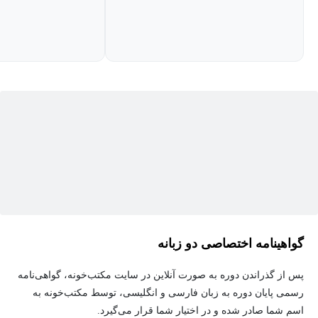
مطالعات نشان می‌دهد تقریباً ۹۰٪ از شرکت‌ها باور دارند که هوش
مصنوعی برای رشد درآمد، افزایش کارایی عملیاتی و بهبود تجربه
مشتری اهمیت دارد، ضروری است که کسب‌وکار شما نیز از این روند
پیروی کند.
در طول شش جلسه ویدیویی کوتاه، به بررسی قدرت تحول‌آفرین هوش
مصنوعی مولد و پتانسیل عظیم آن برای ارتقای بهره‌وری شرکت شما به
سطوح جدید خواهیم پرداخت. ابتدا به درک مفاهیم اصلی هوش
مصنوعی مولد و چگونگی اجرای استراتژیک آن برای ایجاد نوآوری و
کارایی در سازمان شما می‌پردازیم. سپس، تفاوت حیاتی بین رشد و
مقیاس‌پذیری را بررسی می‌کنیم تا شما را با دانش لازم برای
تصمیم‌گیری‌های آگاهانه در جهت گسترش کسب‌وکارتان مجهز کنیم.
گواهینامه اختصاصی دو زبانه
علاوه بر این، به جنبه مهم به حداکثر رساندن درآمد و کاهش هزینه‌ها
می‌پردازیم و استراتژی‌های مؤثری برای دستیابی به موفقیت مالی
پس از گذراندن دوره به صورت آنلاین در سایت مکتب‌خونه، گواهی‌نامه
پایدار ارائه می‌کنیم.
رسمی پایان دوره به زبان فارسی و انگلیسی، توسط مکتب‌خونه به
اسم شما صادر شده و در اختیار شما قرار می‌گیرد.