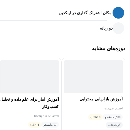
در ادامه، شما بر بهینه‌سازی فرآیندهای کسب‌وکار موجود خود تمرکز
خواهید کرد و از هوش مصنوعی مولد برای ساده‌سازی عملیات و بهبود
امکان اشتراک گذاری در لینکدین
عملکرد کلی استفاده خواهید کرد. ما بررسی می‌کنیم که چگونه با ادغام
هوش مصنوعی در فعالیت‌های روزانه خود، روش‌های نوآورانه‌ای برای
دو زبانه
کاهش هزینه‌ها و افزایش بازگشت سرمایه (ROI) کشف خواهید کرد.
همچنین به‌طور ویژه به مزایای استفاده از ChatGPT به عنوان یک ابزار
دوره‌های مشابه
قدرتمند برای افزایش بهره‌وری در حوزه‌هایی مانند پشتیبانی مشتری،
تولید محتوا و تصمیم‌گیری می‌پردازیم. از طریق مطالعات موردی دنیای
واقعی و تمرین‌های عملی، تجربه لازم برای استفاده از پتانسیل کامل
هوش مصنوعی مولد را به دست خواهید آورد و قادر خواهید بود
بهره‌وری شرکت خود را متحول کرده و آن را به سوی موفقیتی بی‌نظیر
در دنیای سریع‌السیر کسب‌وکار امروز هدایت کنید.
آموزش بازاریابی محتوایی
آموزش آمار برای علم داده و تحلیل
کسب‌وکار
احسان طریقت
Udemy • 365 Careers
5,100
دانشجو
3.8
(183)
707
دانشجو
4.4
(15)
گواهی‌نامه