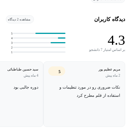
هر یک از اجزای تبلت و قلم نوری را بررسی خواهیم کرد و نشان
می‌دهیم که چگونه تنظیماتشان را انجام داده و تبلت خود را
دیدگاه کاربران
مشاهده 2 دیدگاه
شخصی‌سازی کنید تا به بهترین شکل با نرم‌افزار Photoshop کار کند.
به‌علاوه، به شما کمک می‌کنیم تا با قلموهای پیش‌فرض Photoshop،
5
4.3
4
قلموهای طبیعی، قلموهای قابل سایش و قلموی ترکیبی کار کنید.
3
2
بر اساس امتیاز 7 دانشجو
1
مریم عظیم پور
سید حسین طباطبائی
5
2 ماه پیش
4 ماه پیش
نکات ضروری رو در مورد تنظیمات و
دوره جالبی بود
استفاده از قلم مطرح کرد