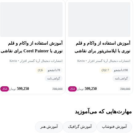
از سال 2000 به صورت حرفه‌ای هم در آموزش عالی و هم در مراکز
آموزش حرفه‌ای تدریس می‌کند و یک مدرس معتبر Adobe است. وی به
عنوان رئیس کمیته مشاوره دانشکده رسانه و هنرهای خلاق کالج فنی
منطقه میلواکی فعالیت دارد که به پر کردن شکاف بین انتظارات
دانش‌آموزان و صنعت کمک می کند.
آموزش استفاده از واکام و قلم
آموزش استفاده از واکام و قلم
نوری با ایلاستریتور برای نقاشی
نوری با Corel Painter برای نقاشی
دیجیتال
دیجیتال
انتشارات دیجیتال آریا گستر افزار • Kevin
انتشارات دیجیتال آریا گستر افزار • Kevin
Stohlmeyer
Stohlmeyer
198
دانشجو
2.7
(3)
78
دانشجو
5
(1)
گواهی‌نامه
گواهی‌نامه
599,250
599,250
799,000
799,000
تومان
25٪
تومان
25٪
مهارت‌هایی که می‌آموزید
آموزش فتوشاپ
آموزش گرافیک
آموزش هنر