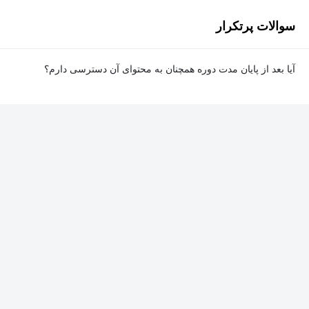
سوالات پرتکرار
آیا بعد از پایان مدت دوره همچنان به محتوای آن دسترسی دارم؟
بله. پس از پایان مدت دوره نیز به ویدئوها، تمرین‌ها، پروژه‌ها و سایر
محتوای آموزشی دوره دسترسی خواهید داشت؛ اما امکان تصحیح
تمرین‌ها توسط پشتیبان دوره و دریافت گواهی‌نامه برای شما وجود
نخواهد داشت.