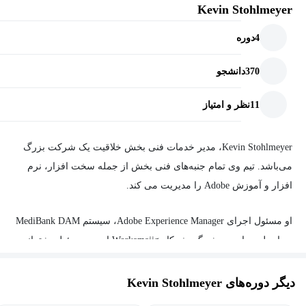
Kevin Stohlmeyer
4
دوره
370
دانشجو
11
نظر و امتیاز
Kevin Stohlmeyer، مدیر خدمات فنی بخش خلاقیت یک شرکت بزرگ
می‌باشد. تیم وی تمام جنبه‌های فنی بخش از جمله سخت افزار، نرم
افزار و آموزش Adobe را مدیریت می کند.
او مسئول اجرای Adobe Experience Manager، سیستم MediBank DAM
و راه‌حل ردیابی پروژه گردش کار Workamajig است. مسئول پشتیبانی
فنی بیش از 150 کاربر مک و ویندوز است که پروژه‌های بین تیم‌های
فناوری و فناوری اطلاعات را تسهیل می‌کنند.
دیگر دوره‌های Kevin Stohlmeyer