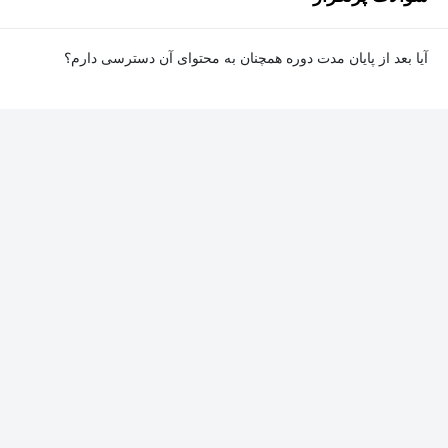
آیا بعد از پایان مدت دوره همچنان به محتوای آن دسترسی دارم؟
بله. پس از پایان مدت دوره نیز به ویدئوها، تمرین‌ها، پروژه‌ها و سایر
محتوای آموزشی دوره دسترسی خواهید داشت؛ اما امکان تصحیح
تمرین‌ها توسط پشتیبان دوره و دریافت گواهی‌نامه برای شما وجود
نخواهد داشت.