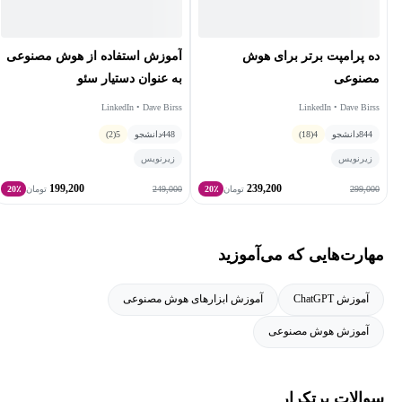
کتاب دیگر کار می‌کند. او تقریباً به صورت روزانه محتوا منتشر می‌کند.
ده پرامپت برتر برای هوش
آموزش استفاده از هوش مصنوعی
مصنوعی
به عنوان دستیار سئو
LinkedIn • Dave Birss
LinkedIn • Dave Birss
844
دانشجو
4
(18)
448
دانشجو
5
(2)
زیرنویس
زیرنویس
199,200
239,200
249,000
299,000
تومان
20٪
تومان
20٪
مهارت‌هایی که می‌آموزید
آموزش ChatGPT
آموزش ابزارهای هوش مصنوعی
آموزش هوش مصنوعی
سوالات پرتکرار