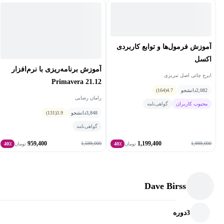
آموزش فرمول‌ها و توابع کاربردی
اکسل
آموزش برنامه‌ریزی با نرم‌افزار
ایرج چائی اصل تبریزی
21.12 Primavera
2,082
دانشجو
4.7
(164)
رامان رضایی
محبوب کاربران
گواهی‌نامه
3,848
دانشجو
3.9
(131)
گواهی‌نامه
959,400
1,199,400
1,599,000
1,999,000
تومان
40٪
تومان
40٪
Dave Birss
3
دوره