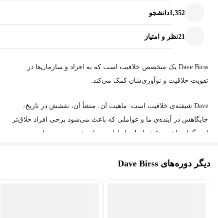
1,352
دانشجو
21
نظر و امتیاز
Dave Birss یک متخصص خلاقیت است که به افراد و سازمان‌ها در
تقویت خلاقیت و نوآوری‌شان کمک می‌کند.
Dave شیفته‌ی خلاقیت است: ماهیت آن، منشأ آن، نقشش در تاریخ،
جایگاهش در آینده‌ی ما و عواملی که باعث می‌شود برخی افراد خلاق‌تر
از دیگران باشند. نقش اصلی او اداره‌ی «اندیشه‌ی درست» است،
شرکتی که بر مبنای یک نظام فکری ابداعی Dave بنا شده تا به افراد
کمک کند در زمان مناسب از نوع درستی از تفکر استفاده کنند. تجربه‌ی
دیگر دوره‌های Dave Birss
Dave از طیف گسترده‌ای از مشاغل خلاق نشأت می‌گیرد. او نه تنها مدیر
خلاقیت تبلیغاتی بوده، بلکه کارگردان فیلم، گوینده‌ی رادیویی، شاعر،
استندآپ کمدین، نوازنده‌ی سِشِن، تهیه‌کننده‌ی موسیقی، تصویرگر و
مدرس دانشگاه هم بوده است. دیو در حال حاضر روی چند فیلم و چند