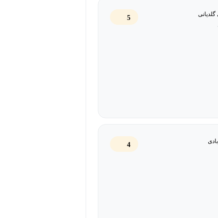
گلدیانی
5
بادی
4