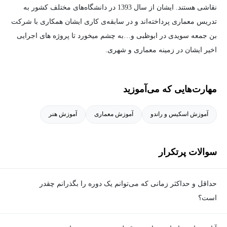
نقاشی هستند. ایشان از سال 1393 در دانشگاه‌های مختلف کشور به
آموزش‌های پیش‌­نیاز و مکمل:
تدریس معماری پرداخته‌اند و در سابقه‌ی کاری ایشان همکاری با شرکت
برای شروع
آموزش اسکیس معماری
، به هیچگونه پیش‌نیازی لازم
بن جمعه سویدی در ابوظبی و…به چشم میخورد تا پروژه های اجرایی
نداشته و تنها کافیست با آموزش مدرس همراه شده و قلم را در دستان
اخیر ایشان در زمینه معماری و شهری.
خود قرار دهید.
مهارت‌هایی که می‌آموزید
برای درک هرچه بیشتر مفاهیم دوره و تکمیل آن، دوره‌ی ترسیمات فنی،
او به دلیل سبک تدریس کاربردی، ساده و تعاملی‌اش، همواره مورد
راندو و مطالعات معماری می‌توانند بسیار مفید باشند.
آموزش اسکیس و راندو
آموزش معماری
آموزش هنر
استقبال مخاطبان قرار گرفته است.
او به دلیل سبک تدریس کاربردی، ساده و تعاملی‌اش، همواره مورد
سوالات پرتکرار
استقبال مخاطبان قرار گرفته است.
از دستاوردهای حرفه‌ای م می‌توان بهندس امتیازی ه موارد زیر اشاره
حداقل و حداکثر زمانی که می‌توانم یک دوره را بگذرانم چقدر
کرد:
است؟
برای گذراندن دوره، حداقل زمان مشخصی وجود ندارد و شما می‌توانید
مولف کتاب پر فروش فرم معماری