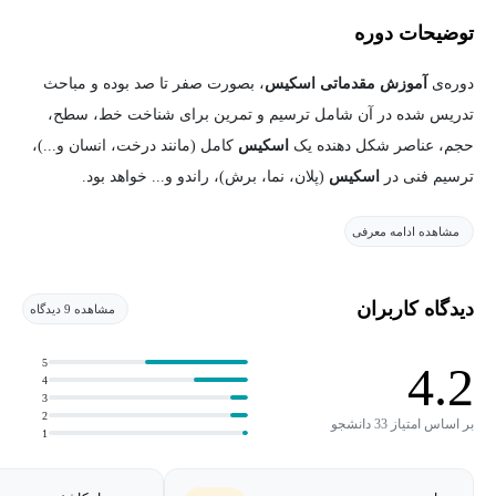
توضیحات دوره
دوره‌ی
آموزش مقدماتی اسکیس
، بصورت صفر تا صد بوده و مباحث
تدریس شده در آن شامل ترسیم و تمرین برای شناخت خط، سطح،
حجم، عناصر شکل دهنده یک
اسکیس
کامل (مانند درخت، انسان و...)،
ترسیم فنی در
اسکیس
(پلان، نما، برش)، راندو و... خواهد بود.
مشاهده ادامه معرفی
در
آموزش مقدماتی اسکیس
لازم است با مفهوم پرسپکتیو به خوبی
آشنا شوید. ازاین رو، در حین آموزش، تمرکز زیادی بر روی آموزش
انواع پرسپکتیو و نحوه‌ی ترسیم آن از زوایای دید مختلف، انتخاب و
دیدگاه کاربران
مشاهده 9 دیدگاه
تشخیص ویوها و نسبت‌ها و... شده‌است.
5
4.2
4
3
2
بر اساس امتیاز 33 دانشجو
1
هدف از یادگیری دوره‌ی آموزش مقدماتی اسکیس
چیست: