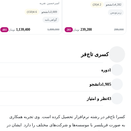
امیرحسین نفریه
4,282
دانشجو
4.2
(26)
پرده‌ی سبز، ترکینگ یا دنبال‌کردن سوژه، کار با دوربین، جایگزین‌کردن
3,009
دانشجو
4.6
(150)
زیرنویس
تصاویر در ویدئوها، اصلاح نور و رنگ، آشنایی با کدنویسی و انیمیت
گواهی‌نامه
کردن آبجکت‌ها را یاد گرفته باشید.
1,139,400
239,200
1,899,000
299,000
تومان
20٪
تومان
40٪
جالب است بدانید که در فیلم‌های بزرگ سینمایی، از افترافکت استفاده
شده است. به همین دلیل است که با یادگیری این نرم‌افزار، مستعد
کسری تاج‌فر
واردشدن به بازار کار هستید، چرا که نرم‌افزاری خاص و قدرتمند را یاد
گرفته‌اید.
1
دوره
1,905
دانشجو
در این دوره، اولین هدف ما، ساده‌کردن محیط افترافکت، آشنایی
نسبی و استفاده از ابزارهای مختلف این نرم‌افزار است.
43
نظر و امتیاز
به‌طورکلی، پرهیز از اضافه‌گویی و طولانی کردن مباحث درسی که
کسرا تاج‌فر در رشته‌ نرم‌افزار تحصیل کرده است. وی تجربه همکاری
خارج از حوصله شوند، یکی از اهداف ساخت این دوره‌ی آموزشی بوده
به صورت فریلنسر با موسسه‌ها و شرکت‌های مختلف را دارد. ایشان در
است.