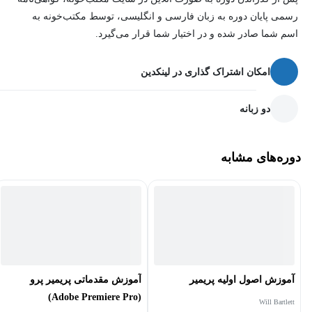
هستید برای خود تبلیغ کنید،
رسمی پایان دوره به زبان فارسی و انگلیسی، توسط مکتب‌خونه به
اسم شما صادر شده و در اختیار شما قرار می‌گیرد.
افترافکت اینجا به کمک شما می‌آید.
امکان اشتراک گذاری در لینکدین
با ساخت ویدئوهای خلاقانه و متفاوت، در جذب مشتری و سفارش‌های
بیشتر کاری، به رشد شغلی خود کمک می‌کنید و یادگیری افترافکت این
دو زبانه
امکان را به شما می‌دهد.
دوره‌های مشابه
در دوره آموزش افترافکت کاربردی، از سیستم موردنیاز، نصب و
راه‌اندازی افترافکت شروع می‌کنیم تا مباحثی مهم چون انیمیشن‌سازی،
موشن‌گرافیک، استخوان گذاری، حذف پرده‌ی سبز و... پیش خواهیم
رفت.
پس از گذراندن این دوره، به چه مهارت‌هایی می‌رسم؟
آموزش اصول اولیه پریمیر
آموزش مقدماتی پریمیر پرو
انتظار می‌رود پس از پایان این دوره، با تمامی ابزارهای مهم و موردنیاز
(Adobe Premiere Pro)
Will Bartlett
در این نرم‌افزار آشنایی داشته باشید و پروژه‌های مختلفی از قبیل حذف