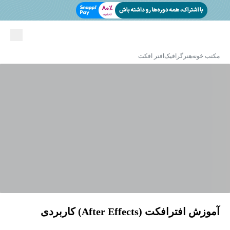
مکتب خونه
هنر
گرافیک
افتر افکت
آموزش افترافکت (After Effects) کاربردی