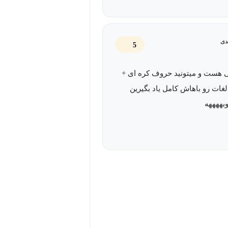
دی
5
ی هست و میتونید حروف کره ای +
ات رو باهاش کامل یاد بگیرین
بهههه‍ه