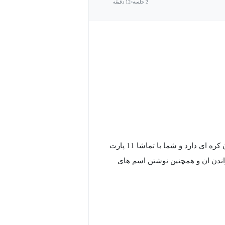
2 جلسه
12 دقیقه
این دوره به طور کامل تمرکز بر آموزش صفر تا صد حروف الفبای زبان کره ای دارد و شما با تماشا 11 پارت
اندن ان و همچنین نوشتن اسم های