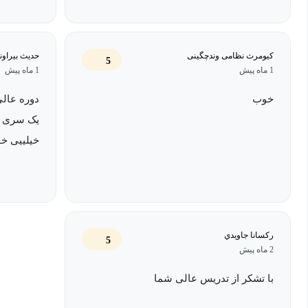
کیومرث نظامی وندچگینی
حدیث بیراون
5
1 ماه پیش
1 ماه پیش
خوب
دوره عال
یک سری لغ
خیلییی خو
رکسانا جاويدي
5
2 ماه پیش
با تشکر از تدریس عالی شما