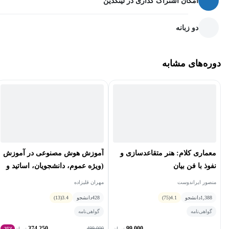
امکان اشتراک گذاری در لینکدین
دو زبانه
دوره‌های مشابه
معماری کلام: هنر متقاعدسازی و
آموزش هوش مصنوعی در آموزش
نفوذ با فن بیان
(ویژه عموم، دانشجویان، اساتید و
معلمان)
منصور ایراندوست
مهران قلیزاده
1,388
دانشجو
4.1
(75)
428
دانشجو
3.4
(13)
گواهی‌نامه
گواهی‌نامه
374,250
99,000
499,000
تومان
تومان
25٪