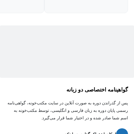
بنابراین، اگر آماده هستید تا نقاشی خود را با روش‌هایی که احتمالاً هرگز
ندیده‌اید بهبود بخشید و باعث شود به روشی جدید به نقاشی فکر کنید،
در این دوره شرکت کنید. برای تمام سطوح از نقاشان.
این دوره برای چه کسانی مناسب است:
نقاشان مبتدی که می‌خواهند از همان ابتدا مهارت‌های پایه‌ای خوبی
داشته باشند نقاشان متوسط که می‌خواهند تکنیک‌های پیشرفته‌تری
را یاد بگیرند.
نقاشان حرفه‌ای که می‌خواهند در مورد امپرسیونیسم بیشتر
بیاموزند یا ایده‌ها و الهامات جدیدی کسب کنند.
گواهینامه اختصاصی دو زبانه
هر نقاشی که می‌خواهد از نزدیک شاهد یک نقاش ماهر در حال کار
پس از گذراندن دوره به صورت آنلاین در سایت مکتب‌خونه، گواهی‌نامه
باشد و در مورد هر ضربه‌قلم، فرآیند، فکر و ماده‌ای بشنود.
رسمی پایان دوره به زبان فارسی و انگلیسی، توسط مکتب‌خونه به
هر کسی که از تماشای خلق یک نقاشی زیبا از ابتدا لذت می‌برد.
اسم شما صادر شده و در اختیار شما قرار می‌گیرد.