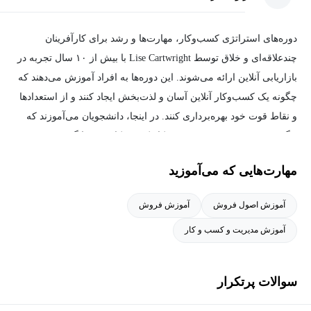
دوره‌های استراتژی کسب‌وکار، مهارت‌ها و رشد برای کارآفرینان
چندعلاقه‌ای و خلاق توسط Lise Cartwright با بیش از ۱۰ سال تجربه در
بازاریابی آنلاین ارائه می‌شوند. این دوره‌ها به افراد آموزش می‌دهند که
چگونه یک کسب‌وکار آنلاین آسان و لذت‌بخش ایجاد کنند و از استعدادها
و نقاط قوت خود بهره‌برداری کنند. در اینجا، دانشجویان می‌آموزند که
چگونه به سرعت و به‌صورت خودکار کسب‌وکار خود را گسترش دهند و
از اشتباهات رایج پرهیز کنند. با ایجاد یک جامعه بین‌المللی و فراگیر،
مهارت‌هایی که می‌آموزید
افراد همفکر می‌توانند ارتباط برقرار کنند و به یادگیری از یکدیگر
بپردازند. این دوره‌ها با محتوای عملی و بدون زواید ارائه می‌شوند و بر
آموزش اصول فروش
آموزش فروش
روی اقدام و عمل تأکید دارند تا دانشجویان بتوانند با سرعت بیشتری به
آموزش مدیریت و کسب و کار
اهداف خود دست یابند. در نهایت، هدف این است که افراد یاد بگیرند
چگونه بر اساس احساس راحتی و لذت خود، اقدام کنند و به زندگی‌ای
که دوست دارند، دست یابند.
سوالات پرتکرار