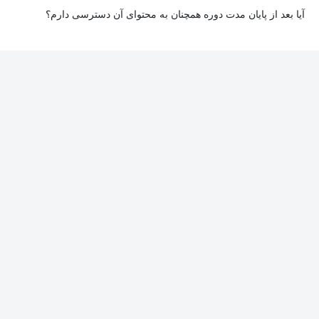
آیا بعد از پایان مدت دوره همچنان به محتوای آن دسترسی دارم؟
بله. پس از پایان مدت دوره نیز به ویدئوها، تمرین‌ها، پروژه‌ها و سایر
محتوای آموزشی دوره دسترسی خواهید داشت؛ اما امکان تصحیح
تمرین‌ها توسط پشتیبان دوره و دریافت گواهی‌نامه برای شما وجود
نخواهد داشت.