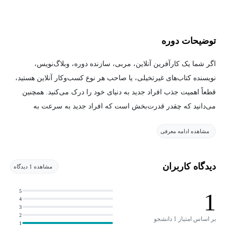
توضیحات دوره
اگر شما یک کارآفرین آنلاین، مربی، سازنده دوره، وبلاگ‌نویس،
نویسنده کتاب‌های غیرتخیلی، یا صاحب هر نوع کسب‌وکار آنلاین هستید،
قطعاً اهمیت جذب افراد جدید به دنیای خود را درک می‌کنید. همچنین
می‌دانید که چقدر قدرت‌بخش است که افراد جدید به سرعت به
مشتریان اولیه شما تبدیل شوند.
مشاهده ادامه معرفی
اما چگونه می‌توانید این کار را انجام دهید؟ با وجود تاکتیک‌ها و
استراتژی‌های فراوانی که در دسترس شماست، چگونه می‌دانید که چه
دیدگاه کاربران
مشاهده 1 دیدگاه
زمانی و چه کاری باید انجام دهید؟
5
1
4
به همین دلیل این دوره را ایجاد کردم! من طرفدار ساده‌سازی مسائل
3
هستم و چه چیزی ساده‌تر از ایجاد یک قیف فروش ساده که نه تنها
2
بر اساس امتیاز 1 دانشجو
1