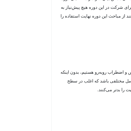
ی شرکت در این دوره هیچ پیش‌نیاز به
 از مباحث این دوره نهایت استفاده را
و اضطراب روبه‌رو هستیم، بدون اینکه
وامل مختلفی باشد که اغلب در سطح
 را بدتر می‌کنند.
Train Your Brain to Unwind Stress and Anxiety Ha"، دکتر جادسون بروئر، روان‌پزشک،
به شما کمک می‌کند تا درک بهتری از
انیسم‌های عصبی پشت این احساسات،