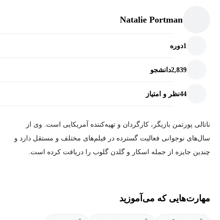
مسئله می­‌تواند علاقه شما به بازیگری را به سمت یک نوع علاقه
Natalie Portman
منطقی و همیشگی میل دهد؛ بنابراین نخستین دستاورد شما در این دوره
نگاه درست به بازیگری است. دستاوردهای بعدی
دوره آموزش بازیگری
1
دوره
با ناتالی پورتمن
برای شرکت‌کنندگان شامل آشنایی با نحوه برخورد با
سینما، نقش کارگردان و نویسنده و سایر عوامل در تولید یک فیلم
2,839
دانشجو
سینمایی، نحوه درست ورود به دنیای بازیگری و به‌دست‌آوردن معیارهای
درست شناختن کیفیت تولیدات سینما باشد.
44
نظر و امتیاز
ناتالی پورتمن بازیگر، کارگردان و تهیه‌کننده آمریکایی است. وی از
سال‌های نوجوانی فعالیت گسترده در فیلم‌های مختلف و مستقل دارد و
چندین جایزه از جمله اسکار و گلدن گلوب را دریافت کرده است.
مهارت‌هایی که می‌آموزید