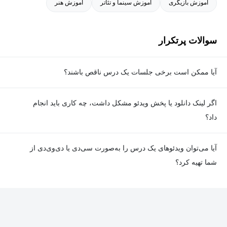
آموزش بازیگری
آموزش سینما و تئاتر
آموزش هنر
سوالات پرتکرار
آیا ممکن است برخی جلسات یک درس ناقص باشند؟
معمولا تمامی جلسات هر درس به‌طور کامل ضبط می‌شوند؛ اما گاهی
اگر لینک دانلود یا پخش ویدئو مشکل داشت، چه کاری باید انجام
به دلیل برخی ناهماهنگی‌ها ممکن است یک یا چند جلسه ضبط نشده
داد؟
باشد. جزئیات این موارد در توضیحات هر درس درج شده است.
در صورت مواجهه با هرگونه مشکل در دانلود یا پخش ویدئو، می‌توانید
آیا می‌توان ویدئوهای یک درس را به‌صورت سی‌دی یا دی‌وی‌دی از
از طریق صفحه ارتباط با ما اطلاع دهید تا تیم پشتیبانی به‌سرعت مشکل
شما تهیه کرد؟
را بررسی و رفع کند.
در حال حاضر امکان ارسال دروس به‌صورت سی‌دی یا دی‌وی‌دی وجود
ندارد و همه محتواها به شکل آنلاین ارائه می‌شوند.