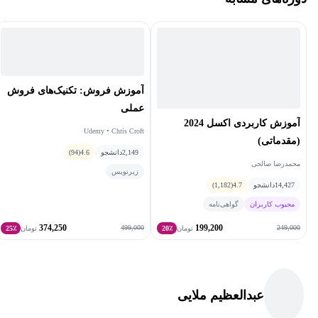
بانکداری بین‌الملل است؛ بنابراین برای فراگیری بهتر این دوره توصیه
می‌شود آشنایی کاملی با دروس اقتصاد، بازگانی و بانکداری داشته
باشید.
آموزش فروش: تکنیک‌های فروش
عملی
آموزش کاربردی اکسل 2024
Udemy • Chris Croft
(مقدماتی)
2,149
دانشجو
4.6
(94)
محمدرضا صالحی
زیرنویس
14,427
دانشجو
4.7
(1,182)
محبوب کاربران
گواهی‌نامه
374,250
199,200
499,000
249,000
تومان
20٪
تومان
25٪
عبدالعظیم ملایی