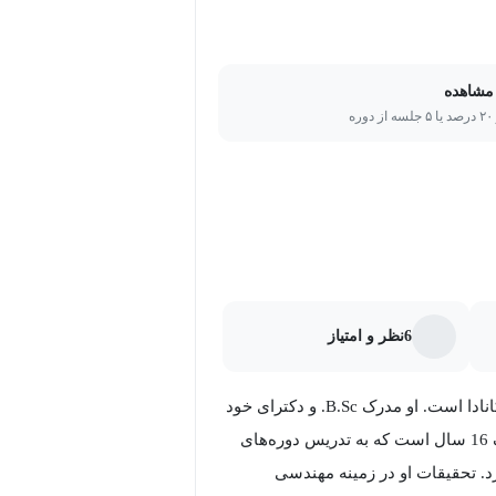
مشاهده
ره
6
نظر و امتیاز
Kenny Wong استاد همکار در دپارتمان علوم رایانه دانشگاه آلبرتا در کانادا است. او مدرک B.Sc. و دکترای خود
را در رشته علوم کامپیوتر از دانشگاه ویکتوریا دریافت کرده است. ونگ 16 سال است که به تدریس دوره‌های
د. تحقیقات او در زمینه مهندسی