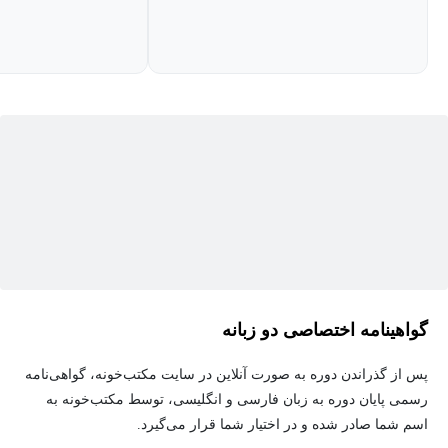
در دوره آموزش جانشین پروری چه چیزی یاد می‌گیرید؟
با شرکت در این دوره آموزش جانشین پروری ، شما با تمام جنبه‌های
جانشین پروری آشنا خواهید شد و یاد می‌گیرید که چگونه فرآیندهای لازم
را در سازمان خود پیاده‌سازی کنید. این دوره به شما کمک می‌کند تا
بتوانید جانشینان بالقوه را شناسایی کرده، معیارهای لازم برای انتخاب
آنها را تعیین کنید، و فرآیند مستندسازی این جانشین‌ها را به صورت
دقیق انجام دهید. همچنین، شما خواهید آموخت که چگونه به بهترین
شکل ممکن، جانشینان را در سازمان خود معرفی و آماده کنید.
دوره برنامه‌ریزی جانشینی تضمین می‌کند که افراد بسیار واجد شرایط
گواهینامه اختصاصی دو زبانه
در تمام پست‌های حیاتی شما وجود خواهند داشت، نه فقط امروز، بلکه
فردا، سال آینده و پنج سال دیگر. بررسی استعدادهای غنی به رهبران
پس از گذراندن دوره به صورت آنلاین در سایت مکتب‌خونه، گواهی‌نامه
کمک می‌کند تا قدرت فعلی خود را درک کنند و برنامه‌هایی برای بهبود
رسمی پایان دوره به زبان فارسی و انگلیسی، توسط مکتب‌خونه به
فراهم کنند.
اسم شما صادر شده و در اختیار شما قرار می‌گیرد.