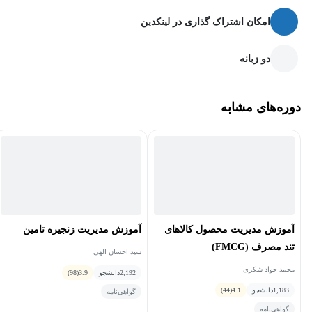
در این دوره با پیاده‌سازی و تسهیل فرایند برنامه‌ریزی جانشین‌پروری
امکان اشتراک گذاری در لینکدین
آشنا می‌شوید. همچنین کشف کنید که چگونه رویکردی ایجاد کنید که به
سازمان شما امکان می دهد خط لوله رهبری خود را کامل و جاری نگه
دو زبانه
دارد. داشتن افراد مناسب در مکان‌های مناسب، تضمین خواهد کرد که
استعداد شما، مزیت رقابتی شماست.
دوره‌های مشابه
آموزش مدیریت محصول کالاهای
آموزش مدیریت زنجیره تامین
تند مصرف (FMCG)
سید احسان الهی
محمد جواد شکری
2,192
دانشجو
3.9
(98)
1,183
دانشجو
4.1
(44)
گواهی‌نامه
گواهی‌نامه