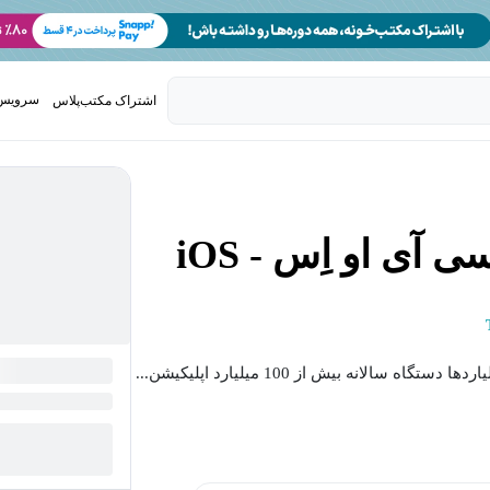
سرویس 
اشتراک مکتب‌پلاس
تدریس ک
آی او اِس - iOS
بیشتر