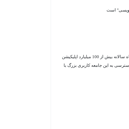
 نویسی" است
میلیاردها دستگاه مبتنی iOS در جهان وجود دارد و این میلیاردها دستگاه سالانه بیش از 100 میلیارد اپلیکیشن
کاربران iOS بسیار زیاد است و دسترسی به این جامعه کاربری بزرگ با
در این دوره آموزش برنامه نویسی آی او اِس، ما اصول و مبانی برنامه نویسی iOS را به شما آموزش می دهیم.
م افزاری نساخته اید، ما شما را با آموزش اصول اولیه
اربری و کار با تنظیمات راهنمایی می
کنیم. همچنین با برنامه نویسی رابط کاربری با استفاده از Storyboard ها، اصول SwiftUI، اتصال در SwiftUI و