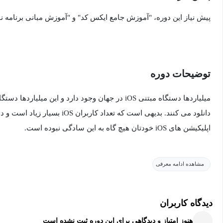
پیش نیاز این دوره، "آموزش جامع ایکس کد" و "آموزش مبانی برنامه
توضیحات دوره
دانلود می کنند. بدیهی است که تعداد 
اپلیکیشن های iOS خودتان هیچ گاه به این سادگی نبوده است.
مشاهده ادامه معرفی
حتی اگر تاکنون هیچ اپلیکیشن iOS یا حتی هیچ نوع نر
Xcode مانند نصب محیط توسعه، ایجاد یک پروژه، نحوه کار با رابط ک
دیدگاه کاربران
کار با چندین نمای صفحه در SwiftUI آشنا خواهید شد.
هنوز امتیاز و دیدگاهی برای این دوره ثبت نشده است