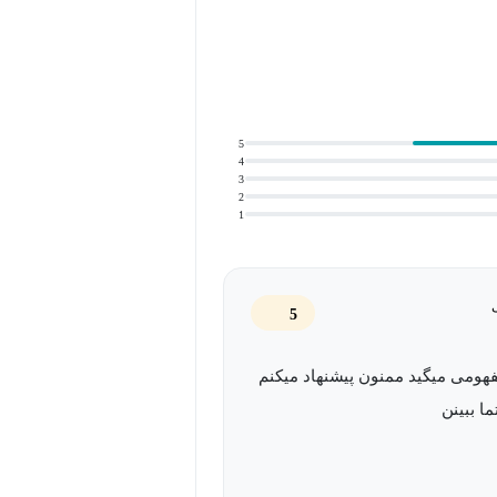
 است؟
جاد تأثیرگذارترین برند شخصی ممکن
5
4
3
2
را تقویت کنند تا تأثیر بیشتری در
1
کنند و به دنبال ایجاد اعتبار و
5
و برتر هستند و نیاز دارند که خود را
هومی میگید ممنون پیشنهاد میکنم
ا ببینن
ه‌اند و نیاز به ساخت یک برند شخصی قوی