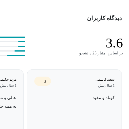
دوره آموزش برند سازی شخصی برای چه کسانی مناسب
دیدگاه کاربران
دوره آموزش برند سازی شخصی ما به‌ویژه برای افرادی که به دنبال ای
هستند، طراحی شده است. این دوره برای افراد زیر مناسب است:
3.6
کارآفرینان و مدیران:
کسانی که می‌خواهند تصویر برند شخصی خود 
بر اساس امتیاز 25 دانشجو
بازار کار و صنعت خود بگذارند.
متخصصان و مشاوران
: افرادی که در حوزه‌های مختلف فعالیت می‌
سعید قاسمی
مریم حکیمی
شناخته‌شدگی در زمینه تخصصی خود هستند.
5
1 سال پیش
1 سال پیش
افراد جویای شغل:
کسانی که به دنبال جذب فرصت‌های شغلی جدید 
کوتاه و مفید
عالی و مف
به‌طور مؤثر معرفی کنند.
به همه حتم
دانشجویان و فارغ‌التحصیلان
: افرادی که تازه وارد بازار کار شد
دارند تا در رقابت‌های شغلی موفق شوند.