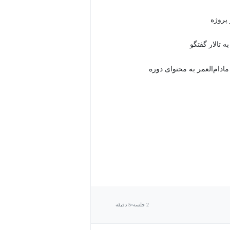
 تالار گفتگو
دام‌العمر به محتوای دوره
2 جلسه
5 دقیقه