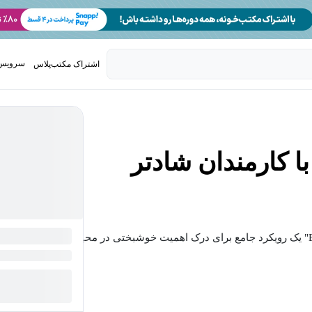
سرویس 
اشتراک مکتب‌پلاس
تدریس ک
ا کارمندان شادتر
دوره "Boost Productivity Through Employee Happiness" یک رویکرد جامع برای درک اهمیت خوشبختی در محیط کار