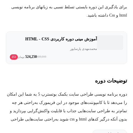
برای یادگیری این دوره بایستی تسلط نسبی به زبانهای برنامه نویسی
html و Css داشته باشید.
آموزش مینی دوره کاربردی HTML - CSS
محمدمهدی پارساپور
524,250
25٪
699,000
تومان
توضیحات دوره
دوره برنامه نویسی طراحی سایت بکمک بوتسترپ 5 به شما این امکان
را می‌دهد تا با کامپوننت‌های موجود در این فریمورک به‌راحتی هر چه
تمام‌تر به طراحی سایت‌هایی جذاب با قابلیت واکنش‌گرایی بپردازید و
بدون آنکه درگیر کدهای html و css شوید به‌راحتی سایت‌هایی طراحی
کنید که در دیوایس@های مختلف محتوای دقیق و درستی ارائه می‌دهند.