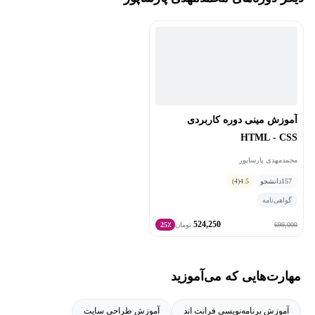
کنند. از سوابق آموزشی ایشان می‎‌توان به تدریس دوره طراحی رابط
کاربری با Adobe XD اشاره کرد.
آموزش مینی دوره کاربردی
HTML - CSS
محمدمهدی پارساپور
157
دانشجو
4.5
(4)
گواهی‌نامه
524,250
699,000
تومان
25٪
مهارت‌هایی که می‌آموزید
آموزش برنامه‌نویسی فرانت اند
آموزش طراحی سایت