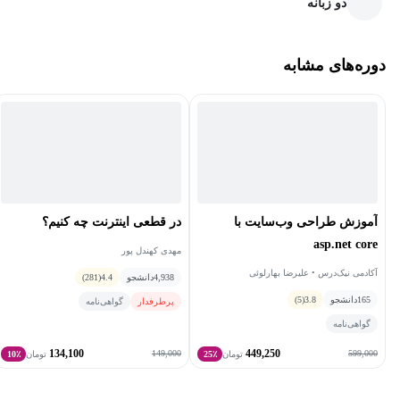
دو زبانه
دوره‌های مشابه
آموزش طراحی وب‌سایت با
در قطعی اینترنت چه کنیم؟
asp.net core
مهدی کهندل پور
آکادمی نیک‌درس • علیرضا بهارلوئی
4,938
دانشجو
4.4
(281)
165
دانشجو
3.8
(5)
پرطرفدار
گواهی‌نامه
گواهی‌نامه
134,100
449,250
149,000
599,000
تومان
25٪
تومان
10٪