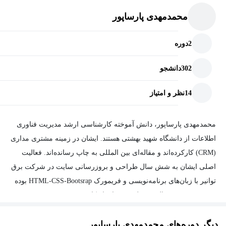
محمدمهدی پارساپور
2
دوره
302
دانشجو
14
نظر و امتیاز
محمدمهدی پارساپور، دانش آموخته کارشناسی ارشد مدیریت فناوری
اطلاعات از دانشگاه شهید بهشتی هستند. ایشان در زمینه مشتری مداری
(CRM) کارکرده‌اند و مقاله‌ای بین المللی به چاپ رسانده‌اند. فعالیت
اصلی ایشان به شش سال طراحی و بروزرسانی سایت در شرکت برق
توانیر با زبان‌های برنامه‌نویسی و فریمورک HTML-CSS-Bootsrap بوده
و همچنین شش سال مسئول سخت‌افزار کامپیوتر در صندوق بیمه
روستاییان و عشایر بوده‌اند. ایشان هم اکنون در زمینه طراحی رابط
دیگر دوره‌های محمدمهدی پارساپور
کاربری به کمک Adobe XD و طراحی سایت با Bootstrap فعالیت می