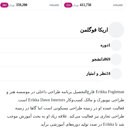
هنرمندان و طراحان
359,200
411,750
449,000
549,000
تومان
25٪
تومان
20٪
طراحان گرافیک و وب
طراحان داخلی
اریکا فوگلمن
حرفه‌ای‌های بازاریابی و برندسازی
1
دوره
869
دانشجو
24
نظر و امتیاز
Erikka Fogleman فارغ‌التحصیل برنامه طراحی داخلی در موسسه هنر و
طراحی نیویورک و مالک کسب‌وکار Erikka Dawn Interiors است.
فعالیت عمده او در زمینه طراحی مسکونی است اما گاها در زمینه
طراحی تجاری نیز فعالیت می‌کند. علاقه زیاد او به بحث آموزش موجب
شد تا Erikka در صدد تولید دوره‌های آموزشی برآید.