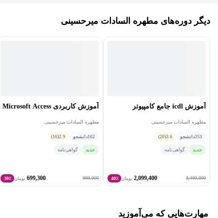
دیگر دوره‌های مطهره السادات میرحسینی
آموزش icdl جامع کامپیوتر
آموزش کاربردی Microsoft Access
مطهره السادات میرحسینی
مطهره السادات میرحسینی
253
دانشجو
3.6
(20)
162
دانشجو
2.9
(16)
جدید
گواهی‌نامه
جدید
گواهی‌نامه
699,300
2,099,400
999,000
3,499,000
تومان
40٪
تومان
30٪
مهارت‌هایی که می‌آموزید