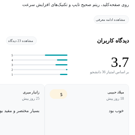
روی صفحه‌کلید، ریتم صحیح تایپ و تکنیک‌های افزایش سرعت
به‌صورت مرحله‌ای آموزش داده می‌شود.
مشاهده ادامه معرفی
هدف دوره این است که شما پس از پایان آن بتوانید:
دیدگاه کاربران
مشاهده 23 دیدگاه
با هر ده انگشت تایپ کنید.
سرعت تایپ خود را تا ۲ تا ۳ برابر افزایش دهید.
5
3.7
4
3
خطاهای تایپی را به حداقل برسانید.
2
بر اساس امتیاز 36 دانشجو
1
بدون خستگی و فشار به دست‌ها، تایپ طولانی انجام دهید.
میلاد حبیبی
زانیار میری
5
18 روز پیش
25 روز پیش
خوب بود
بسیار مختصر و مفید بو