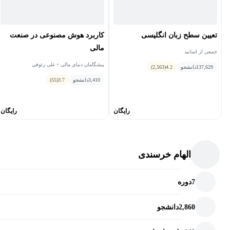
تعیین سطح زبان انگلیسی
کاربرد هوش‌ مصنوعی در صنعت
مالی
جمعی از اساتید
پیشگامان دنیای مالی • علی رئوفی
137,629
دانشجو
4.2
(2,563)
3,410
دانشجو
3.7
(55)
رایگان
رایگان
الهام خرسندی
7
دوره
2,860
دانشجو