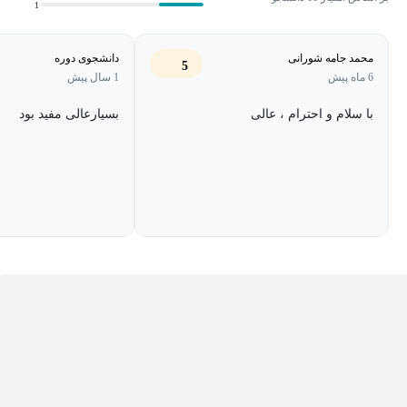
1
برای تصمیم‌گیری‌های استراتژیک و رشد سریع بیزینس است. شما یاد
می‌گیرید که چطور ترس‌ها و محدودیت‌ها را کنار بگذارید و اولین
محمد جامه شورانی
دانشجوی دوره
5
قدم‌های موفقیت‌آمیز را در دنیای کارآفرینی بردارید.
6 ماه پیش
1 سال پیش
این دوره همچنین به شما نشان می‌دهد که چگونه با استفاده از
با سلام و احترام ، عالی
بسیارعالی مفید بود
تکنیک‌های مارکتینگ پیشرفته، همانند کمپانی‌های موفق مثل تسلا،
مشتریان میلیونی جذب کنید و بیزینسی با رشد پایدار بسازید. از
استراتژی‌های ورود به بازار گرفته تا ایجاد توسعه درازمدت، همه ابزارها
و تکنیک‌های موردنیاز برای موفقیت در دست شما خواهند بود.
همین حالا فرصت را غنیمت بشمارید و قدم اول را در مسیر ساخت
بیزینس میلیاردی خود بردارید. با این دوره، شما آماده خواهید بود که در
دنیای کارآفرینی پیش‌گام باشید و بیزینسی بسازید که نسل‌های آینده از
آن صحبت خواهند کرد.
دوره «ساخت بیزینس میلیاردی باهوش مصنوعی» فرصتی بی‌نظیر برای