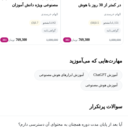
در کمتر از 30 روز با هوش
مصنوعی ویژه دانش آموزان
در دوره‌های آموزشی ایشان، شما نه تنها با استفاده از هوش مصنوعی
مصنوعی
الهام خرسندی
الهام خرسندی
برای رشد در شبکه‌های اجتماعی آشنا خواهید شد، بلکه با یادگیری
1,151
دانشجو
3.5
(56)
142
دانشجو
3.7
(3)
توسعه پروژه‌های وب با جنگو، قدم در مسیر تبدیل شدن به یک
گواهی‌نامه
گواهی‌نامه
توسعه‌دهنده حرفه‌ای خواهید گذاشت. این دوره‌ها با رویکردی عملی و
769,300
769,300
1,099,000
1,099,000
تومان
30٪
تومان
30٪
متناسب با نیازهای روز بازار طراحی شده‌اند تا شما بتوانید با استفاده از
بهترین ابزارها و تکنیک‌ها، به موفقیت‌های بزرگ دست یابید. هدف اصلی
ایشان از تدریس این دوره‌ها، توانمندسازی دانشجویان برای بهره‌برداری
مهارت‌هایی که می‌آموزید
مؤثر از هوش مصنوعی و توسعه وب با جنگو است تا آن‌ها قادر باشند
پروژه‌های دیجیتال خود را با موفقیت پیش ببرند و به اهداف بزرگ خود
آموزش ChatGPT
آموزش ابزارهای هوش مصنوعی
برسند.
آموزش هوش مصنوعی
سوالات پرتکرار
آیا بعد از پایان مدت دوره همچنان به محتوای آن دسترسی دارم؟