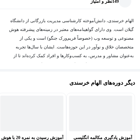
149
نظر و امتیاز
الهام خرسندی، دانش‌آموخته کارشناسی مدیریت بازرگانی از دانشگاه
گیلان است. وی دارای گواهینامه‌های معتبر در زمینه‌های پیشرفته هوش
مصنوعی و توسعه وب (خصوصاً فریم‌ورک جنگو) است و یکی از
متخصصان خلاق و نوآور در این حوزه‌هاست. ایشان با سال‌ها تجربه
به‌عنوان مشاور و مدرس، به کسب‌وکارها و افراد کمک کرده‌اند تا از
قدرت هوش مصنوعی و فناوری‌های پیشرفته وب برای رشد و موفقیت
خود بهره‌برداری کنند. الهام خرسندی نه تنها در زمینه هوش مصنوعی و
دیگر دوره‌های الهام خرسندی
بازاریابی دیجیتال بلکه در توسعه وب با جنگو نیز تجربه‌ای گسترده دارند
و به دانشجویان و حرفه‌ای‌ها آموزش می‌دهند چگونه از این ابزارها برای
حل مسائل دنیای واقعی و پیاده‌سازی پروژه‌های کاربردی استفاده کنند.
با برگزاری دوره‌های آموزشی کاربردی در این زمینه‌ها، ایشان
دانشجویان را برای ورود به بازار کار آماده می‌کنند و به آن‌ها کمک
می‌کنند تا مهارت‌های کلیدی برای موفقیت در دنیای دیجیتال و توسعه
پروژه‌های وب را کسب کنند.
آموزش یادگیری مکالمه انگلیسی
آموزش رسیدن به نمره 20 با هوش