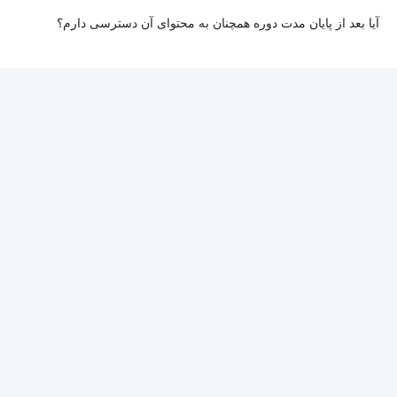
آیا بعد از پایان مدت دوره همچنان به محتوای آن دسترسی دارم؟
بله. پس از پایان مدت دوره نیز به ویدئوها، تمرین‌ها، پروژه‌ها و سایر
محتوای آموزشی دوره دسترسی خواهید داشت؛ اما امکان تصحیح
تمرین‌ها توسط پشتیبان دوره و دریافت گواهی‌نامه برای شما وجود
نخواهد داشت.