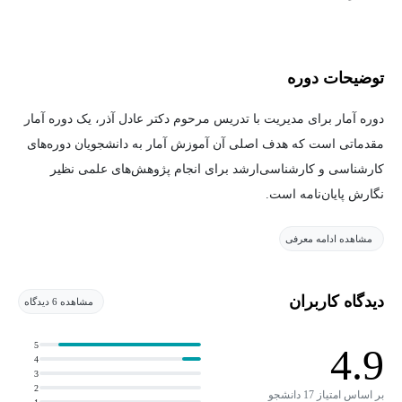
توضیحات دوره
دوره آمار برای مدیریت با تدریس مرحوم دکتر عادل آذر، یک دوره آمار
مقدماتی است که هدف اصلی آن آموزش آمار به دانشجویان دوره‌های
کارشناسی و کارشناسی‌ارشد برای انجام پژوهش‌های علمی نظیر
نگارش پایان‌نامه است.
مشاهده ادامه معرفی
این دوره از معرفی انواع آمار آغاز شده و سپس به مباحث مختلف آمار
و احتمال از جمله؛ تئوری نمونه‌گیری، تابع احتمال آماره، تئوری تخمین،
تعیین اندازه نمونه، آزمون‌های فرض آماری، تحلیل واریانس، تحلیل
دیدگاه کاربران
مشاهده 6 دیدگاه
رگرسیون و در نهایت آمار ناپارامتریک می‌پردازد.
5
4.9
4
مرحوم عادل آذر که خود در دوره‌ای مدیر مرکز آمار ایران نیز بوده
3
است در سرتاسر دوره، با ذکر مثال و حل مسئله و اثبات قضایا، فهم
2
بر اساس امتیاز 17 دانشجو