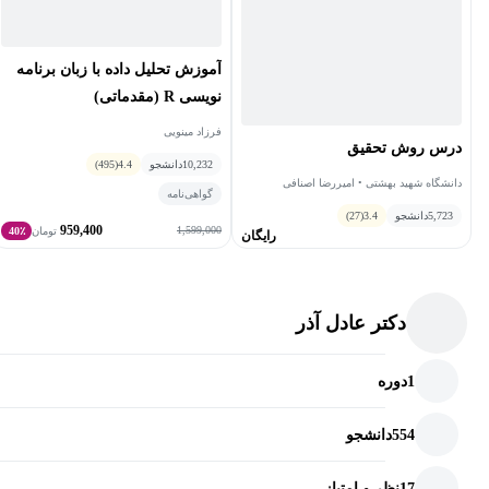
آموزش تحلیل داده با زبان برنامه
نویسی R (مقدماتی)
فرزاد مینویی
درس روش تحقیق
10,232
دانشجو
4.4
(495)
دانشگاه شهید بهشتی • امیررضا اصنافی
گواهی‌نامه
5,723
دانشجو
3.4
(27)
959,400
1,599,000
تومان
40٪
رایگان
دکتر عادل آذر
1
دوره
554
دانشجو
17
نظر و امتیاز