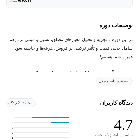
رایگان
0
تومان
توضیحات دوره
در این دوره با تجزیه و تحلیل معیارهای مطلق، نسبی و مبتنی بر درصد
شامل حجم، قیمت و تأثیر ترکیبی بر فروش، هزینه‌ها و حاشیه سود
همراه شما هستیم!
در دوره آموزش تحلیل واریانس در امور مالی چه
مشاهده ادامه معرفی
می‌آموزیم؟
تحلیل واریانس یکی از جنبه‌های مهم هر حرفه‌ای مرتبط با امور مالی
دیدگاه کاربران
مشاهده 2 دیدگاه
است. شرکت‌ها به‌طور پیوسته عملکرد واقعی خود را با برنامه‌ها،
پیش‌بینی‌ها، دوره‌های گذشته، رقبا و غیره مقایسه می‌کنند. این
5
4.7
4
مقایسه‌ها به‌طور اجتناب‌ناپذیر منجر به تفاوت‌ها و انحرافات می‌شود که
3
نیاز به توضیح دارند. این انحرافات بیشتر در مورد عناصر صورت سود و
2
بر اساس امتیاز 3 دانشجو
1