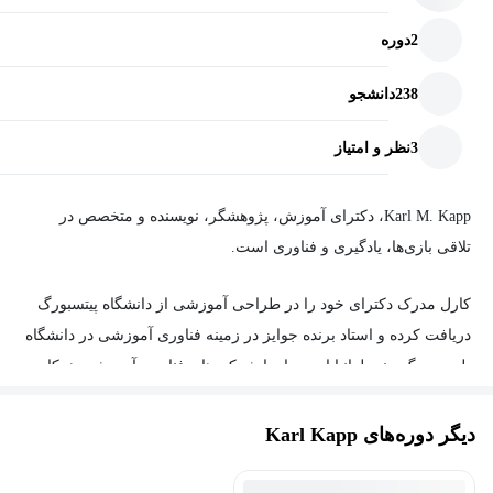
2
دوره
238
دانشجو
3
نظر و امتیاز
Karl M. Kapp، دکترای آموزش، پژوهشگر، نویسنده و متخصص در
تلاقی بازی‌ها، یادگیری و فناوری است.
کارل مدرک دکترای خود را در طراحی آموزشی از دانشگاه پیتسبورگ
دریافت کرده و استاد برنده جوایز در زمینه فناوری آموزشی در دانشگاه
بلومزبورگ، پنسیلوانیا است. او با شرکت‌های فناوری آموزشی همکاری
می‌کند و به شرکت‌های Fortune 500 در زمینه استفاده از گیمیفیکیشن و
استراتژی‌های مبتنی بر بازی برای انتقال دانش به کارکنان مشاوره
دیگر دوره‌های Karl Kapp
می‌دهد. علاوه بر این، او در پروژه‌های بین‌المللی گیمیفیکیشن و
بازی‌های جدی مشارکت داشته و به‌عنوان محقق اصلی در دو پروژه