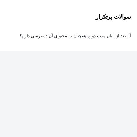
سخنران کلیدی بین‌المللی، مدرس کارگاه، مجری و مشاور فعالیت دارد.
مجله eLearn در سال ۲۰۱۳ او را به‌عنوان یک "ستاره راک" در حوزه
سوالات پرتکرار
یادگیری الکترونیکی معرفی کرد و در سال ۲۰۰۷، او در فهرست ۲۰
فرد تأثیرگذار صنعت آموزش از سوی TrainingIndustry, Inc قرار
آیا بعد از پایان مدت دوره همچنان به محتوای آن دسترسی دارم؟
گرفت.
بله. پس از پایان مدت دوره نیز به ویدئوها، تمرین‌ها، پروژه‌ها و سایر
محتوای آموزشی دوره دسترسی خواهید داشت؛ اما امکان تصحیح
تمرین‌ها توسط پشتیبان دوره و دریافت گواهی‌نامه برای شما وجود
نخواهد داشت.