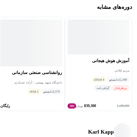
دوره‌های مشابه
آموزش هوش هیجانی
مریم فلاحی
روانشناسی صنعتی سازمانی
12,349
دانشجو
4.4
(592)
دانشگاه شهید بهشتی • آزاده عسکری
پرطرفدار
گواهی‌نامه
3,574
دانشجو
4.5
(43)
839,300
رایگان
1,199,000
تومان
30٪
Karl Kapp