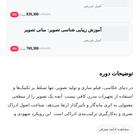
کمیل شریفی
839,300
30٪
1,199,000
تومان
آموزش زیبایی شناسی تصویر: مبانی تصویر
کمیل شریفی
769,300
30٪
1,099,000
تومان
توضیحات دوره
در دنیای عکاسی، فیلم سازی و تولید تصویر، تنها تسلط بر تکنیک‌ها و
استفاده از تجهیزات مدرن کافی نیست. آنچه یک تصویر را از سطحی
معمولی به اثری ماندگار و تأثیرگذار ارتقا می‌دهد، شناخت اصول ادراک
بصری و به‌کارگیری ترکیب‌بندی ادراکی است. این رویکرد شهودی و
هنری، به شما کمک می‌کند تا عناصر تصویر را نه صرفاً بر اساس قوانین
مشاهده ادامه معرفی
، بلکه با توجه به قوانین ادراک ، حس و روانشناسی دید سازمان‌دهی