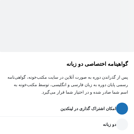
❖ حرکت چشم و پویایی عناصر بصری تصویر
خط دیداری شکل دیداری خوانش تصویر ساختار حرکت چشم
❖ تعادل
محور سنجش تعادل ایستا تعادل پویا تعادل متقارن وزن بصری فرم های
(پیچیده و ساده) قانون پراگنانس
❖ هارمونی
گواهینامه اختصاصی دو زبانه
هارمونی فرم هارمونی محتوا ویژگی های نه گانه هارمونی تصویر
پس از گذراندن دوره به صورت آنلاین در سایت مکتب‌خونه، گواهی‌نامه
رسمی پایان دوره به زبان فارسی و انگلیسی، توسط مکتب‌خونه به
❖ تضاد
اسم شما صادر شده و در اختیار شما قرار می‌گیرد.
تضاد فرم تضاد محتوا تضاد و مقایسه ویژگی های نه گانه تضاد تصویر
امکان اشتراک گذاری در لینکدین
دو زبانه