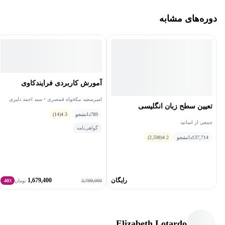
دوره‌های مشابه
آمورش کاربردی فرایندکاوی
امیرسعید نیکخواه قمصری • سید احمد دلیری
تعیین سطح زبان انگلیسی
سرشکه
789
دانشجو
4.3
(14)
جمعی از اساتید
گواهی‌نامه
137,714
دانشجو
4.2
(2,598)
رایگان
1,679,400
2,799,000
تومان
40٪
Elizabeth Lotardo