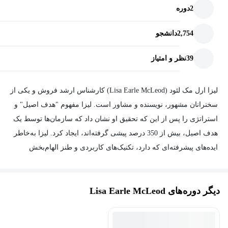
2
دوره
2,754
دانشجو
39
نظر و امتیاز
ليزا ارل مک لئود (Lisa Earle McLeod) کارشناس ارشد فروش و یکی از
سخنرانان مشهور، نویسنده و مشاور است. لیزا مفهوم "هدف اصیل" و
استراتژی را پس از این که تحقیق او نشان داد که سازمان‌ها توسط یک
هدف اصیل، بیش از 350 درصد پیشی گرفته‌اند، ایجاد کرد. لیزا به‌خاطر
ایده‌های پیشرفته‌ای که دارد، تکنیک‌های کاربردی و طنز الهام‌بخش
شناخته می‌شود، او نویسنده چهارکتاب فروش ترین در مورد رهبری،
فروش و توسعه شخصی است. او همچنین کارشناس مدیریت فروش
دیگر دوره‌های Lisa Earle McLeod
Forbes.com است و در برنامه‌های NBC Nightly News، The Today
Show، Oprah.com و Good Morning America حضور داشته است.