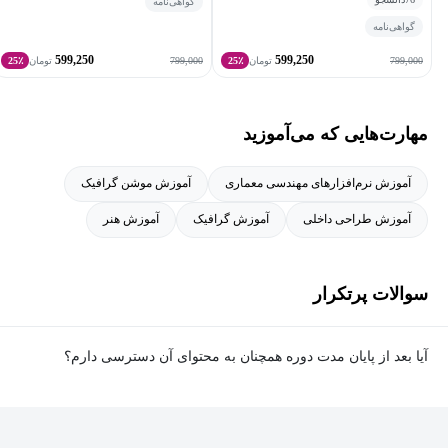
گواهی‌نامه
آنجلس دریافت کرد. او مدرک LEED AP خود را در سال 2009 دریافت
گواهی‌نامه
کرد. در سال 2012، او به عنوان یکی "40 زیر 40" در صنعت AEC
599,250
599,250
799,000
799,000
تومان
25٪
تومان
25٪
(معماری، مهندسی و ساخت و ساز) شناخته شد، که توسط مجله
Building Design + Construction تعیین شده است. او اخیرا با سیستم
های واقعیت مجازی، به ویژه Oculus Rift و مفاهیم آن در نمونه سازی و
مهارت‌هایی که می‌آموزید
تجسم معماری، نمایشگاه های آموزشی و حفاظت تاریخی، مشغول به
آموزش نرم‌افزارهای مهندسی معماری
آموزش موشن گرافیک
کار بوده است.
آموزش طراحی داخلی
آموزش گرافیک
آموزش هنر
سوالات پرتکرار
آیا بعد از پایان مدت دوره همچنان به محتوای آن دسترسی دارم؟
بله. پس از پایان مدت دوره نیز به ویدئوها، تمرین‌ها، پروژه‌ها و سایر
محتوای آموزشی دوره دسترسی خواهید داشت؛ اما امکان تصحیح