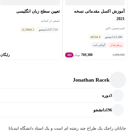
تعیین سطح زبان انگلیسی
آموزش اکسل مقدماتی نسخه
2021
جمعی از اساتید
امیرحسین دلاور
137,714
دانشجو
4.2
(2,598)
13,386
دانشجو
4.6
(823)
پرطرفدار
گواهی‌نامه
769,300
رایگان
1,099,000
تومان
30٪
Jonathan Racek
3
دوره
196
دانشجو
جاناتان راچک یک طراح چند رشته ای است و یک استاد دانشگاه ایندیانا