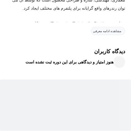
معماری، مهندسی، سازه و طراحی محصول است که توسط آن می
توان رندرهای واقع گرایانه برای پلتفرم های مختلف ایجاد کرد.
در این دوره (Twinmotion Training for Revit) روندر کاری بین نرم
مشاهده ادامه معرفی
افزارهای تویین موشن و رویت را بررسی میکنیم.
به شما نشان می دهیم که تویین موشن چگونه می تواند روند کاری شما
دیدگاه کاربران
را بهبود دهد، سپس کار با Gizmo، Scenegraph و Library را نشان می
هنوز امتیاز و دیدگاهی برای این دوره ثبت نشده است
دهیم. نحوه همگام سازی فایل های رویت و افزودن متریال ها و مبلمان
در تویین موشن را بررسی میکنیم. سپس به سراغ محیط می رویم و
ابزارهایی را معرفی میکنیم که توسط آنها می توانید پوشش گیاهی به
صحنه اضافه کنید. بعد قابلیت هایی مانند آب و هوا و رندرهای زمان شب
را خواهیم دید.
در انتها اطلاعات مفیدی در رابطه با نحوه خروجی گرفتن از تصاویر و
انیمیشن ها ارائه میکنیم و نحوه به اشتراک گذاری کارهایتان با ابزار
Presenter را بررسی میکنیم.