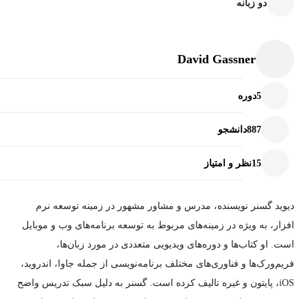
حرفه‌ای مثل یک توسعه‌دهنده‌ی واقعی کار کنید.
دو زبانه
اگر آماده‌اید تا قدمی محکم در مسیر تبدیل شدن به یک توسعه‌دهنده
اندروید بردارید، این دوره نقطه‌ی شروعی عالی برای شما خواهد بود.
David Gassner
آینده‌ی شما با یک تصمیم شروع می‌شود؛ تصمیمی برای یادگیری، رشد و
ساختن چیزهایی که شاید همین امروز فقط یک رویا باشند.
5
دوره
887
دانشجو
15
نظر و امتیاز
دیوید گسنر نویسنده، مدرس و مشاور مشهور در زمینه توسعه نرم
افزار، به ویژه در زمینه‌های مربوط به توسعه برنامه‌های وب و موبایل
است. او کتاب‌ها و دوره‌های ویدیویی متعددی در مورد زبان‌ها،
فریم‌ورک‌ها و فناوری‌های مختلف برنامه‌نویسی از جمله جاوا، اندروید،
iOS، پایتون و غیره تالیف کرده است. گسنر به دلیل سبک تدریس واضح
و مختصر بسیار مورد توجه است و مفاهیم پیچیده را به راحتی برای