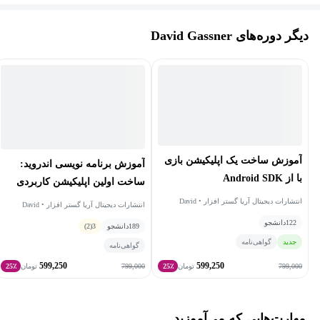
زبان آموزان در تمام سطوح قابل درک می‌کند.
دیگر دوره‌های David Gassner
گسنر علاوه بر کار خود به‌عنوان نویسنده، مربی پلتفرم‌های مختلف
یادگیری آنلاین مانند LinkedIn Learning (قبلا Lynda.com) بوده است،
جایی که دوره‌های او به افراد بی‌شماری کمک کرده تا مهارت‌ها و دانش
عملی در توسعه نرم‌افزار را کسب کنند. او به دلیل تخصص خود در
ارائه آموزش های جامع و عملی که به زبان آموزان برای ساخت
پروژه‌ها و برنامه‌های کاربردی در دنیای واقعی توانمند می‌شود، مشهور
آموزش ساخت یک اپلیکیشن بازی
آموزش برنامه نویسی اندروید:
است. به طور کلی، دیوید گسنر به عنوان یک چهره پیشرو در زمینه
با از Android SDK
ساخت اولین اپلیکیشن کاربردی
آموزش توسعه نرم افزار شناخته شده است.
اندروید
انتشارات دیجیتال آریا گستر افزار • David
انتشارات دیجیتال آریا گستر افزار • David
Gassner
Gassner
122
دانشجو
189
دانشجو
3
(2)
جدید
گواهی‌نامه
گواهی‌نامه
599,250
599,250
799,000
799,000
تومان
25٪
تومان
25٪
مهارت‌هایی که می‌آموزید