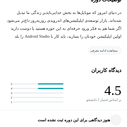
در دنیای امروز که موبایل‌ها به بخش جدایی‌ناپذیر زندگی ما تبدیل
شده‌اند، بازار توسعه‌ی اپلیکیشن‌های اندرویدی روزبه‌روز داغ‌تر می‌شود.
اگر شما هم به فکر ورود حرفه‌ای به این حوزه هستید یا دوست دارید
اولین اپلیکیشن خودتان را بسازید، باید کار با Android Studio را بلد
باشید؛ محیط توسعه رسمی گوگل که به طور کامل از برنامه‌نویسان
مشاهده ادامه معرفی
اندروید پشتیبانی می‌کند و مهم‌ترین ابزار شما در این مسیر خواهد بود.
ما در این دوره‌ی آموزشی «برنامه‌نویسی اندروید با Android Studio»
دیدگاه کاربران
تلاش کرده‌ایم با نگاهی دقیق، کاربردی و پروژه‌محور شما را به
مهارت‌های اولیه اما حیاتی این مسیر مجهز کنیم. از همان شروع نصب و
5
4.5
4
راه‌اندازی Android Studio، تا معرفی پیش‌نیازهایی مثل JDK و Intel
3
2
HAXM، همه‌چیز را مرحله به مرحله و کاملاً عملی توضیح داده‌ایم.
بر اساس امتیاز 2 دانشجو
1
همچنین به صورت کامل به نحوه‌ی سفارشی‌سازی محیط کار، معرفی
هنوز دیدگاهی برای این دوره ثبت نشده است
ابزارها و میانبرهای کلیدی، مدیریت پروژه‌ها، کار با ورژن کنترل Git و