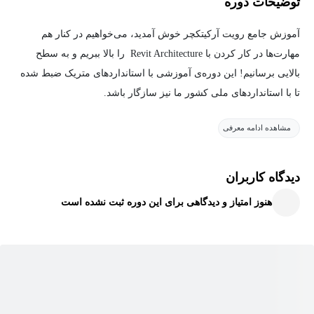
توضیحات دوره
آموزش جامع رویت آرکیتکچر خوش آمدید، می‌خواهیم در کنار هم
مهارت‌ها در کار کردن با Revit Architecture را بالا ببریم و به سطح
بالایی برسانیم! این دوره‌ی آموزشی با استانداردهای متریک ضبط شده
تا با استانداردهای ملی کشور ما نیز سازگار باشد.
مشاهده ادامه معرفی
در این سری آموزشی که متشکل از دو بخش است، در ابتدا با محیط نر‌
افزار آشنا خواهید شد و سپس به سراغ مباحثی همچون ایجاد پروژه،
کار با grid ها، Level ها، ابعاد و... خواهیم رفت و به صورت عملی با
دیدگاه کاربران
آن‌ها کار خواهیم کرد.
هنوز امتیاز و دیدگاهی برای این دوره ثبت نشده است
در ادامه دوره، نحوه ی کار کردن با مدل‌ها، دیوارها، درها و پنجره‌ها را
بررسی خواهیم کرد و همچنین به موضوعاتی چون قرینه‌سازی،
گروه‌بندی، اتصال به Asset های خارجی و فایل‌های DWG، کار با کف‌ها و
همچنین سقف‌ها خواهیم پرداخت.
در انتها به مباحث پیشرفته‌تری همچون مدلینگ پله‌ها، دیوارهای پیشرفته،