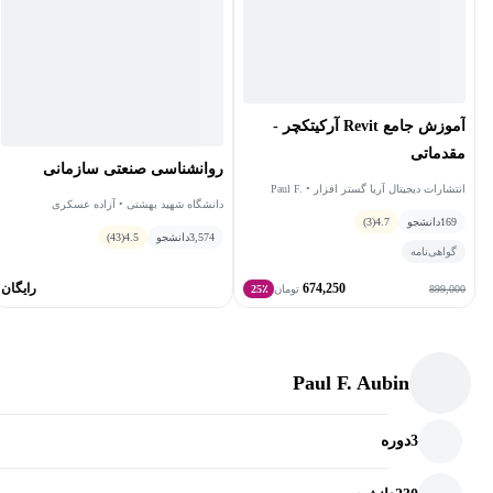
آموزش جامع Revit آرکیتکچر -
مقدماتی
روانشناسی صنعتی سازمانی
انتشارات دیجیتال آریا گستر افزار • Paul F.
دانشگاه شهید بهشتی • آزاده عسکری
Aubin
169
دانشجو
4.7
(3)
3,574
دانشجو
4.5
(43)
گواهی‌نامه
674,250
رایگان
899,000
تومان
25٪
Paul F. Aubin
3
دوره