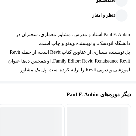
230
دانشجو
3
نظر و امتیاز
Paul F. Aubin استاد و مدرس، مشاور معماری، سخنران در
دانشگاه اتودسک، و نویسنده ویدئو و چاپ است.
پل نویسنده بسیاری از عناوین کتاب Revit است، از جمله Revit
Family Editor: Revit: Renaissance Revit. او همچنین ده‌ها عنوان
آموزشی ویدیویی Revit را ارایه کرده است. پل یک مشاور
معماری مستقل است که خدمات ایجاد محتوا، پیاده‌سازی و
آموزش را به شرکت‌های معماری در سراسر جهان ارائه
دیگر دوره‌های Paul F. Aubin
می‌دهد. او در طول 30 سال زندگی حرفه‌ای خود، تجربه‌ای در
زمینه طراحی، تولید، مدیریت BIM، مربیگری، ضبط واقعیت و
آموزش داشته است. پل سال‌ها سخنران با رتبه برتر در دانشگاه
اتودسک و سایر کنفرانس‌های صنعتی بوده است. او اخیراً به
عنوان یکی از اعضای هیئت مدیره بنیاد Volterra-Detroit انتخاب