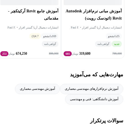
شد.
آموزش مبانی نرم‌افزار Autodesk
آموزش جامع Revit آرکیتکچر -
Revit (اتودسک رویت)
مقدماتی
انتشارات دیجیتال آریا گستر افزار • Paul F.
انتشارات دیجیتال آریا گستر افزار • Paul F.
Aubin
Aubin
25
دانشجو
169
دانشجو
4.7
(3)
جدید
گواهی‌نامه
گواهی‌نامه
674,250
319,600
899,000
799,000
تومان
60٪
تومان
25٪
مهارت‌هایی که می‌آموزید
آموزش نرم‌افزارهای مهندسی معماری
آموزش مهندسی معماری
آموزش دانشگاهی: فنی و مهندسی
سوالات پرتکرار