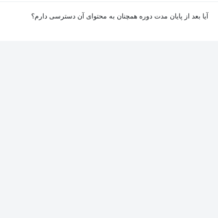
آیا بعد از پایان مدت دوره همچنان به محتوای آن دسترسی دارم؟
بله. پس از پایان مدت دوره نیز به ویدئوها، تمرین‌ها، پروژه‌ها و سایر
محتوای آموزشی دوره دسترسی خواهید داشت؛ اما امکان تصحیح
تمرین‌ها توسط پشتیبان دوره و دریافت گواهی‌نامه برای شما وجود
نخواهد داشت.