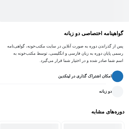
افزودن درها و هندسه‌ها، annotate کردن طراحی‌ها و همچنین خروجی
گرفتن به sheet ها به عنوان DWF، PDF یا اتوکد خواهیم پرداخت.
برای آشنایی کامل با محتویات هر کدام از پارت‌ها سرفصل دوره‌ها را
گواهینامه اختصاصی دو زبانه
مطالعه کنید.
پس از گذراندن دوره به صورت آنلاین در سایت مکتب‌خونه، گواهی‌نامه
آموزش‌های این دوره در محیط Revit 2016 که یکی از رایج‌ترین و
رسمی پایان دوره به زبان فارسی و انگلیسی، توسط مکتب‌خونه به
پارکاربرد ترین نسخه‌هاست ضبط شده است و اصول آن با تمام
اسم شما صادر شده و در اختیار شما قرار می‌گیرد.
نسخه‌های جدیدتر هم سازگار است.
امکان اشتراک گذاری در لینکدین
دو زبانه
دوره‌های مشابه