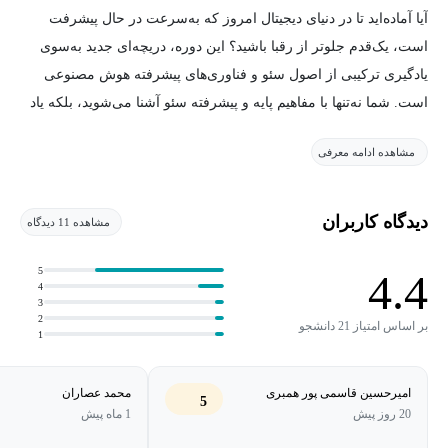
آیا آماده‌اید تا در دنیای دیجیتال امروز که به‌سرعت در حال پیشرفت
است، یک‌قدم جلوتر از رقبا باشید؟ این دوره، دریچه‌ای جدید به‌سوی
یادگیری ترکیبی از اصول سئو و فناوری‌های پیشرفته هوش مصنوعی
است. شما نه‌تنها با مفاهیم پایه و پیشرفته سئو آشنا می‌شوید، بلکه یاد
می‌گیرید چگونه از ابزارها و الگوریتم‌های هوش مصنوعی برای
مشاهده ادامه معرفی
بهینه‌سازی وب‌سایت‌ها استفاده کنید و عملکرد آن‌ها را در نتایج جستجو
ارتقا دهید.
دیدگاه کاربران
مشاهده 11 دیدگاه
در سال ۲۰۲۵، سئو دیگر تنها بر اساس تجربه و تحلیل‌های دستی نیست؛
این علم با تکنولوژی‌های پیشرفته گره‌خورده است. این دوره برای
5
4.4
4
کسانی طراحی شده است که می‌خواهند از جدیدترین روش‌ها و
3
2
ابزارهای دنیای دیجیتال بهره ببرند و درک عمیق‌تری از رفتار کاربران،
بر اساس امتیاز 21 دانشجو
1
داده‌ها و الگوریتم‌های موتورهای جستجو به دست آورند.
امیرحسین قاسمی پور همبری
محمد عصاران
5
چرا این دوره منحصربه‌فرد است؟
20 روز پیش
1 ماه پیش