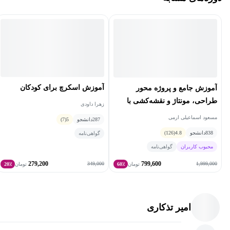
ما مشتاقانه منتظر استقبال شما از این دوره و آغاز سفری پربار در
دنیای طراحی دستگاه های صنعتی هستیم! با شرکت در این دوره، فارغ
از سطح دانش و تجربه‌تان، به بهترین نحو یاد خواهید گرفت و مهارتی
ارزشمند را برای خود کسب خواهید کرد.
آموزش اسکرچ برای کودکان
آموزش جامع و پروژه محور
طراحی، مونتاژ و نقشه‌کشی با
زهرا داودی
SolidWorks
مسعود اسماعیلی ارمی
287
دانشجو
5
(7)
838
دانشجو
4.8
(126)
گواهی‌نامه
محبوب کاربران
گواهی‌نامه
279,200
799,600
349,000
1,999,000
تومان
60٪
تومان
20٪
امیر تذکاری