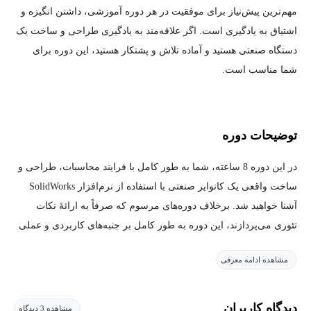
مهم‌ترین پیش‌نیاز برای موفقیت در هر دوره آموزشی، داشتن انگیزه و
اشتیاق به یادگیری است. اگر علاقه‌مند به یادگیری طراحی و ساخت یک
دستگاه صنعتی هستید و آماده تلاش و پشتکار هستید، این دوره برای
شما مناسب است.
توضیحات دوره
در این دوره 8 ساعته، شما به طور کامل با فرایند محاسبات، طراحی و
ساخت واقعی یک کانوایر صنعتی با استفاده از نرم‌افزار SolidWorks
آشنا خواهید شد. برخلاف دوره‌های مرسوم که صرفاً به ارائهٔ نکات
تئوری می‌پردازند، این دوره به طور کامل بر جنبه‌های کاربردی و عملی
طراحی تمرکز دارد و تجربیات شما را به‌عنوان یک طراح صنعتی ارتقا
مشاهده ادامه معرفی
می‌دهد. با گذراندن این دوره ضمن تقویت رزومه و افزایش مهارت
طراحی صنعتی، شانس خود را برای ورود به بازار کار و همچنین انجام
پروژه‌های طراحی و ساخت دستگاه‌های صنعتی به‌ویژه کانوایرها
دیدگاه کاربران
مشاهده 3 دیدگاه