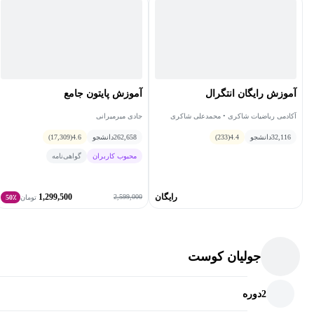
آموزش رایگان انتگرال
آموزش پایتون جامع
آکادمی ریاضیات شاکری • محمدعلی شاکری
جادی میرمیرانی
32,116
دانشجو
4.4
(233)
262,658
دانشجو
4.6
(17,309)
محبوب کاربران
گواهی‌نامه
رایگان
1,299,500
2,599,000
تومان
50٪
جولیان کوست
2
دوره