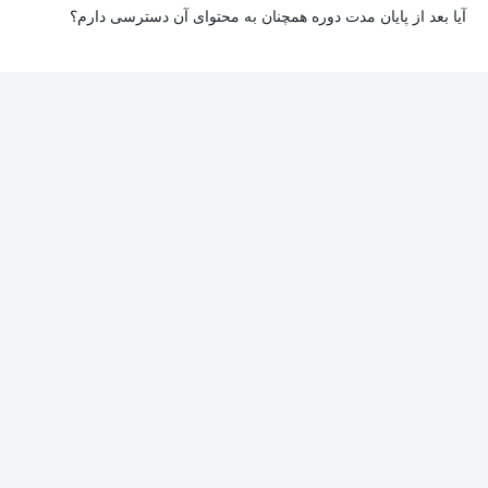
آیا بعد از پایان مدت دوره همچنان به محتوای آن دسترسی دارم؟
بله. پس از پایان مدت دوره نیز به ویدئوها، تمرین‌ها، پروژه‌ها و سایر
محتوای آموزشی دوره دسترسی خواهید داشت؛ اما امکان تصحیح
تمرین‌ها توسط پشتیبان دوره و دریافت گواهی‌نامه برای شما وجود
نخواهد داشت.