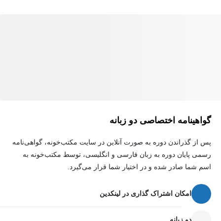
دو معماری، در طول 14 جلسه‌ی پر نکته و مفید، آشنا می‌شوید و بعد از
اتمام این دوره، کاربران (دانشجویان و فارغ‌التحصیلان معماری و
علاقه‌مندان به حوزه‌ی مدل‌سازی ساختمان) این توانایی را دارند تا
پروژه‌های مختلف دانشگاهی و اجرایی را انجام دهند. از جمله مهم‌ترین
موضوعات این دوره می‌توان به موارد زیر اشاره کرد:
آشنایی با محیط کلی رویت
آشنایی با ترسیم پنجره، کف، پله و ...
گواهینامه اختصاصی دو زبانه
مدل‌سازی انواع دیوارهای شیشه‌ای
پس از گذراندن دوره به صورت آنلاین در سایت مکتب‌خونه، گواهی‌نامه
مدل‌سازی انواع سقف و مدل‌سازی توپوگرافی، رمپ و نرده
رسمی پایان دوره به زبان فارسی و انگلیسی، توسط مکتب‌خونه به
رندرگیری
اسم شما صادر شده و در اختیار شما قرار می‌گیرد.
هدف از برگزاری دوره آموزش رویت Revit چیست؟
امکان اشتراک گذاری در لینکدین
اصلی‌ترین هدف مورد نظر در این دوره آشنایی مخاطبان محترم این
دو زبانه