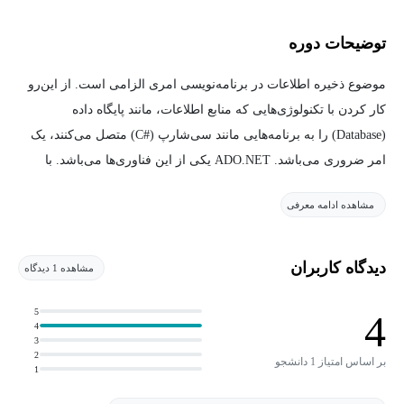
توضیحات دوره
موضوع ذخیره اطلاعات در برنامه‌نویسی امری الزامی است. از این‌رو
کار کردن با تکنولوژی‌هایی که منابع اطلاعات، مانند پایگاه داده
(Database) را به برنامه‌هایی مانند سی‌شارپ (C#‎) متصل می‌کنند، یک
امر ضروری می‌باشد. ADO.NET یکی از این فناوری‌ها می‌باشد. با
یادگیری و استفاده از ADO.NET برنامه‌نویس قادر به برقراری ارتباط
مشاهده ادامه معرفی
میان بانک‌های اطلاعاتی و برنامه‌های کاربردی می‌باشد.
این مجموعه به گونه‌ای طراحی شده است که شما را با انواع روش‌های
دیدگاه کاربران
مشاهده 1 دیدگاه
اتصال به پایگاه داده با زبان سی‌شارپ (C#) به‌وسیله تکنولوژی
ADO.NET آشنا می‌کند. تمام تکنیک‌های مختلف کدنویسی همانند
5
4
4
سه‌لایه‌ای و... برای علاقه‌مندان آموزش داده شده است. برنامه‌نویسان
3
2
پس از فراگیری این پکیج قادر به استفاده از تکنولوژی ADO.NET
بر اساس امتیاز 1 دانشجو
1
خواهند بود.