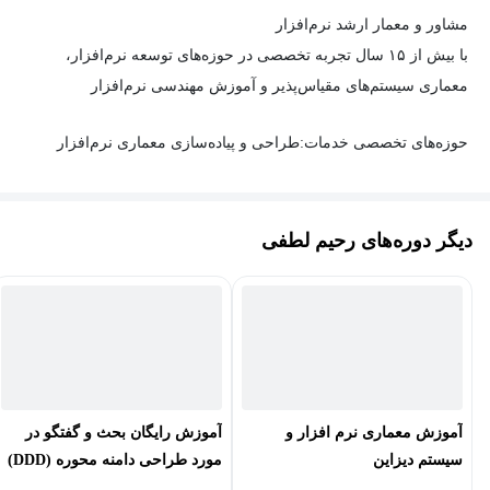
مشاور و معمار ارشد نرم‌افزار
مباحثی که در این آموزش مطرح می‌شود:
با بیش از ۱۵ سال تجربه تخصصی در حوزه‌های توسعه نرم‌افزار،
معماری سیستم‌های مقیاس‌پذیر و آموزش مهندسی نرم‌افزار
کار با دیتابیس اکسس
حوزه‌های تخصصی خدمات:
طراحی و پیاده‌سازی معماری نرم‌افزار
connection string
oledbConnection
ارائه معماری‌های بهینه با استفاده از جدیدترین تکنولوژی‌ها
oledbDataadapter
(Microservices,, Event-Driven)
دیگر دوره‌های رحیم لطفی
oledbCommand
استقرار زیرساخت‌های فنی و راهبری فنی تیم‌های توسعه
Insert
Update
- مشاوره تخصصی معماری و توسعه
Delete
تحلیل و بهینه‌سازی معماری سیستم‌های موجود
Select
آموزش معماری نرم افزار و
آموزش رایگان بحث و گفتگو در
ارائه راهکارهای فنی برای چالش‌های پیچیده نرم‌افزاری
سیستم دیزاین
مورد طراحی دامنه محوره (DDD)
Join