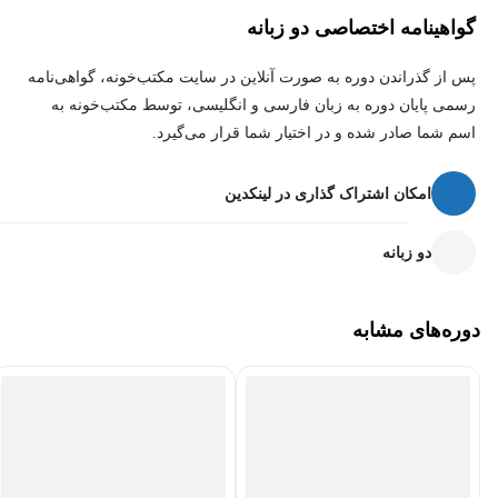
گواهینامه اختصاصی دو زبانه
پیش‌نیاز این مجموعه، پکیج SQL Server می‌باشد. از این‌رو برای فهم
پس از گذراندن دوره به صورت آنلاین در سایت مکتب‌خونه، گواهی‌نامه
بهتر مطالب پیشنهاد می‌شود که بیننده بر مباحث SQL Server تسلط
رسمی پایان دوره به زبان فارسی و انگلیسی، توسط مکتب‌خونه به
کافی داشته باشد.
اسم شما صادر شده و در اختیار شما قرار می‌گیرد.
امروزه کمتر برنامه کاربردی وجود دارد که نیازمند منبع داده‌ای (پایگاه
امکان اشتراک گذاری در لینکدین
داده، فایل، سرویس و...) نباشد. منابع داده‌ای مخی وتلفجود دارد که
مهم‌ترین آنها پایگاه داده (Database) می‌باشد. بستری که زبان
دو زبانه
برنامه‌نویسی سی‌شارپ با پایگاه داده وصل می‌شود ADO.NET نام
دارد. روش‌های مختلفی برای وصل شدن به پایگاه داده وجود دارد مانند
Entity Framework و... اما تمام این روش‌ها در آخر باید از تکنولوژی
دوره‌های مشابه
ADO.NET استفاده کنند.
فراگیری این تکنولوژی برای تمام برنامه‌نویسان سی‌شارپ لازم و
ضروری است. در این پکیج به‌صورت کامل و جامع مطالب تکنولوژی
ADO.NET پوشش داده شده است و تکنیک‌های مختلف کدنویسی