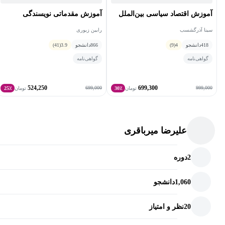
آموزش اقتصاد سیاسی بین‌الملل
آموزش مقدماتی نویسندگی
سینا آذرگشسب
رابین زیوری
418
دانشجو
4
(9)
866
دانشجو
3.9
(41)
گواهی‌نامه
گواهی‌نامه
524,250
699,300
699,000
999,000
تومان
30٪
تومان
25٪
علیرضا میرباقری
2
دوره
1,060
دانشجو
20
نظر و امتیاز