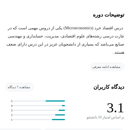
توضیحات دوره
درس اقتصاد خرد (Microeconomics) یکی از دروس مهمی است که در
چارت درسی رشته‌های علوم اقتصادی، مدیریت، حسابداری و مهندسی
صنایع می‌باشد که بسیاری از دانشجویان عزیز در این درس دارای ضعف
هستند .
مشاهده ادامه معرفی
در این دوره تمام تلاش بر این است که صفر تا صد مباحث اقتصاد خرد
پوشش داده شود تا هم دانشجویانی که قصد کسب نمره مطلوب در
امتحانات پایان ترم را دارند و هم دانشجویانی که قصد شرکت در
دیدگاه کاربران
مشاهده 7 دیدگاه
کنکورهای ارشد را دارند، بتوانند از دوره بهره ببرند.
5
3.1
4
همچنین این دوره برای عزیزانی هم که قصد شرکت در آزمون‌های
3
استخدامی را دارند مفید است، چرا که از مباحث اقتصاد خرد در اکثر
2
بر اساس امتیاز 16 دانشجو
1
آزمون‌های استخدامی سؤال مطرح می‌گردد.