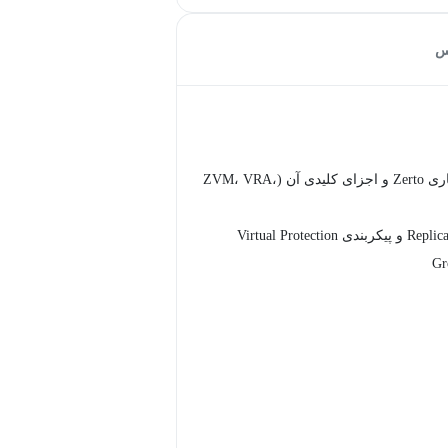
س
بررسی معماری Zerto و اجزای کلیدی آن (ZVM، VRA،
مدیریت Replication و پیکربندی Virtual Protection
Gr