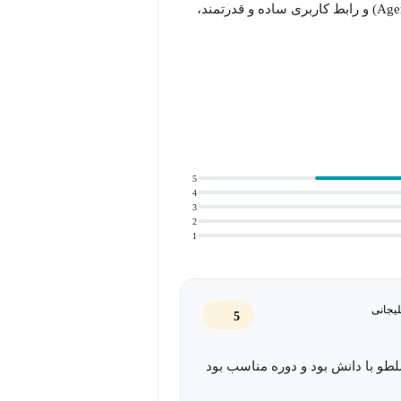
رویکردی نوآورانه مبتنی بر Replication بدون عامل (Agentless Replication) و رابط کاربری ساده و قدرتمند،
ی کند.
(VMs)، پایگاه‌های داده و برنامه‌های حیاتی را فراهم می‌کند و با
ها با چند دقیقه داده از دست رفته، سیستم‌ها را به حالت پایدار
چنین با پشتیبانی از محیط‌های ترکیبی (Hybrid) و ابری، می‌توان سیاست‌های بازیابی را به
صورت مرکزی مدیریت کرد و سناریوهای مختلف از جمله Failover، Failback و Test Recovery را بدون اختلال
5
4
3
2
1
در این دوره جامع، شما از سطح مقدماتی تا پیشرفته با مفاهیم، معماری، نصب، پیکربندی و مدیریت Zerto
دیران سیستم و زیرساخت و هم برای
یجانی
5
 یک راهکار کامل بازیابی بحران با
طو با دانش بود و دوره مناسب بود