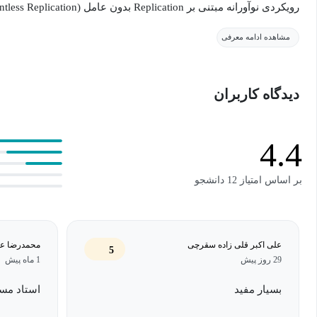
توانسته فرآیند بازیابی را سریع‌تر، امن‌تر و کم‌هزینه‌تر از روش‌های سنت
مشاهده ادامه معرفی
Zerto امکان حفاظت از ماشین‌های مجازی 
دیدگاه کاربران
قابلیت Continuous Data Protection (CDP)، تن
بازمی‌گرداند. هم
4.4
در محیط اصلی اجرا نمود.
بر اساس امتیاز 12 دانشجو
آشنا خواهید شد. محتوای دوره به گونه‌ای طراحی شده که هم برای م
کارشناسان شبکه و پشتیبان مراکز داده کاربردی باشد.
علی اکبر قلی زاده سقرچی
محمدرضا عل
5
29 روز پیش
1 ماه پیش
هدف ما این است که پس از گذراندن دوره، توانایی طراحی و پیاده‌سازی
استفاده از Zerto را به دست آورید.
بسیار مفید
استاد مسل