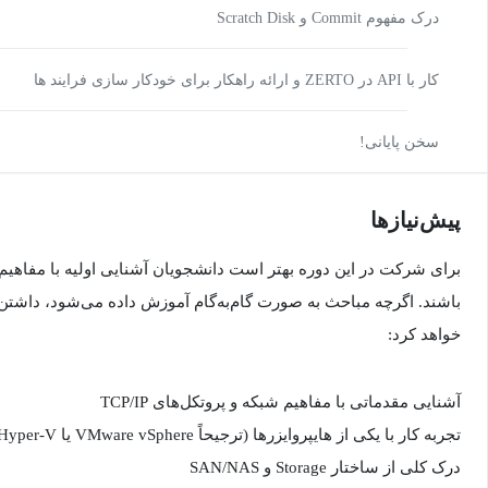
درک مفهوم Commit و Scratch Disk
کار با API در ZERTO و ارائه راهکار برای خودکار سازی فرایند ها
سخن پایانی!
پیش‌نیاز‌ها
برای شرکت در این دوره بهتر است دانشجویان آشنایی اولیه با مفاه
باشند. اگرچه مباحث به صورت گام‌به‌گام آموزش داده می‌شود، داشتن پ
خواهد کرد:
آشنایی مقدماتی با مفاهیم شبکه و پروتکل‌های TCP/IP
تجربه کار با یکی از هایپروایزرها (ترجیحاً VMware vSphere یا Microsoft Hyper-V)
درک کلی از ساختار Storage و SAN/NAS