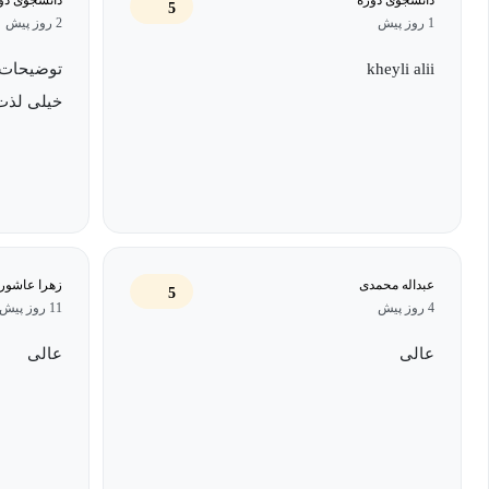
5- حسابداران شاغل در شرکت و مشاغل مختلف (ارتقای سطح مهارت و فراگیری ریز جزئیات کاربردی).
5
1 روز پیش
2 روز پیش
6- مدیران (آگاهی از شرح وظایف حسابدار و گزارش‌های موردنیاز مدیر).
kheyli alii
توضیحات ک
خیلی لذت
پیش‌نیاز دوره آموزش حسابداری کاربردی
- حداقل مدرک تحصیلی دیپلم.
- زمان برای آموزش، یادگیری و به‌کارگیری مطالب دوره.
عبداله محمدی
زهرا عاشور
5
4 روز پیش
11 روز پیش
عالی
عالی