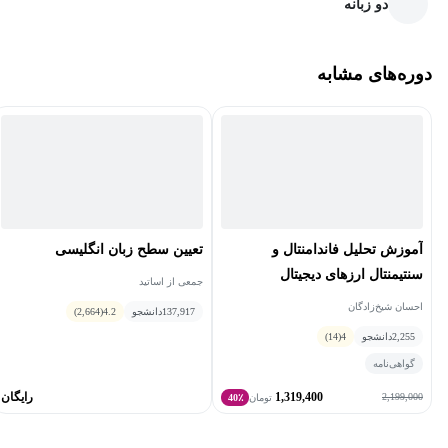
دو زبانه
دارند. در این دوره، آموزش خود را با سرمنشأ پول آغاز خواهیم کرد.
یعنی می‌آموزید که پول چگونه به وجود آمده و این مفهوم تا به امروز
دوره‌های مشابه
چگونه تداوم پیدا کرده است. در ادامه درمی‌یابیم که این مفاهیم همان
کندل‌هایی هستند که می‌بینیم. سپس آموزش آن‌ها را به صورت پیوسته تا
آموختن کندل ادامه می‌دهیم. این مفاهیم تا جایی ادامه پیدا می‌کند که به
تحلیل‌های روندی، بررسی‌های فیبوناچی، هارمونیک‌ها، واگرایی‌ها، الیوت
و غیره برسیم.
هدف از یادگیری دوره آموزش تحلیل تکنیکال و خرید و فروش ارزهای
آموزش تحلیل فاندامنتال و
تعیین سطح زبان انگلیسی
دیجیتال چیست؟
سنتیمنتال ارزهای دیجیتال
جمعی از اساتید
ارزهای دیجیتال امروزه در سراسر دنیا به رسمیت شناخته می‌شوند. این
احسان شیخ‌زادگان
137,917
دانشجو
4.2
(2,664)
نوع پول توانسته است تحولات بزرگی در اقتصاد دنیا ایجاد کند. ارزش
2,255
دانشجو
4
(14)
ارزهای دیجیتال را می‌توان فراتر از پول‌های رایج در کشورهای مختلف
گواهی‌نامه
دانست؛ چرا که آن‌ها کاربردهای به مراتب گسترده‌تری دارند و بدون هیچ
1,319,400
رایگان
2,199,000
تومان
40٪
محدودیتی می‌توانند در سراسر جهان مورد استفاده قرار گیرند. دنیا
سال‌هاست که به سمت دیجیتالی شدن حرکت کرده است؛ از همین رو،