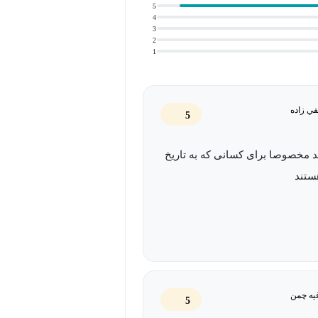
هم باشد و هم برای هنرمندان و
5
4
وره نیز به همراه تحلیل آن‌ها آورده
3
2
1
رگران، دانشجویان هنر، دانش‌آموزان و
رک از تاریخ هنر ایران داشته باشند.
ي زاده
5
 مخصوصا برای کسانی که به تاریخ
ستند
یه چمن
5