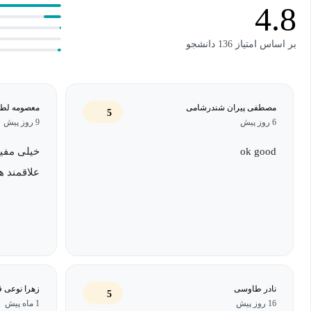
تحلیلی روایت شود؛ به‌گونه‌ای که هم برای علاقه‌مندان تازه‌کار قابل ف
4.8
پژوهشگران الهام‌بخش باشد. همچنین تصاویر شاخص ترین آثار هنری هر د
شده است.
بر اساس امتیاز 136 دانشجو
این دوره مناسب هنرمندان هنر‌های تجسمی، معماران، دیزاینر‌ها، تصوی
همه کسانی است که می‌خواهند در زمانی کوتاه، تصویری روشن و قابل د
مصطفی پیران شندرشامی
معصومه لطف
5
6 روز پیش
9 روز پیش
ok good
خیلی مفید
علاقمند ه
نادر طاوسی
زهرا نوعی ق
5
16 روز پیش
1 ماه پیش