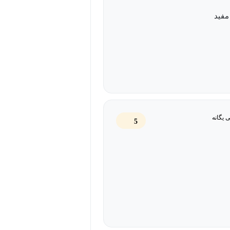
مفید
 یگانه
5