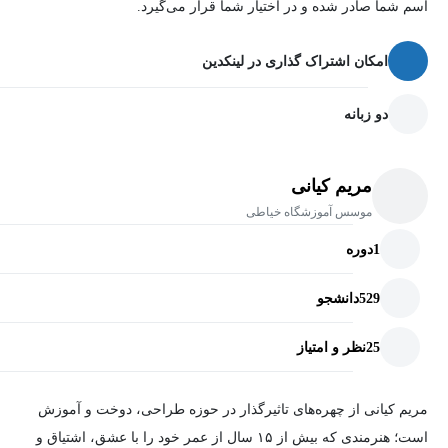
اسم شما صادر شده و در اختیار شما قرار می‌گیرد.
با نکات ریز، فوت و فن‌های کاربردی و روش‌های رفع اشکال آموزش
داده شده تا نتیجه نهایی تمیز، متناسب و حرفه‌ای باشد.
امکان اشتراک گذاری در لینکدین
این دوره مناسب:
دو زبانه
مبتدی‌هایی که می‌خواهند اصولی یاد بگیرند.
مریم کیانی
هنرجویان نیمه‌حرفه‌ای که می‌خواهند دوخت استاندارد یاد بگیرند.
موسس آموزشگاه خیاطی
خیاطان و مزون‌داران که به‌دنبال ارتقای کیفیت کاری خود هستند.
1
دوره
افرادی که قصد تولید لباس یا شروع کار در بازار پوشاک مردانه
دارند.
529
دانشجو
25
نظر و امتیاز
مریم کیانی از چهره‌های تاثیرگذار در حوزه طراحی، دوخت و آموزش
است؛ هنرمندی که بیش از ۱۵ سال از عمر خود را با عشق، اشتیاق و