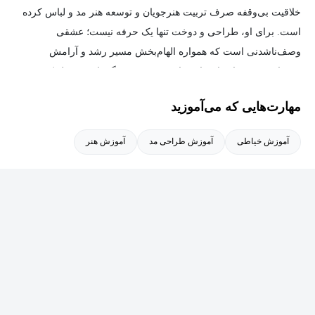
خلاقیت بی‌وقفه صرف تربیت هنرجویان و توسعه هنر مد و لباس کرده
است. برای او، طراحی و دوخت تنها یک حرفه نیست؛ عشقی
وصف‌ناشدنی است که همواره الهام‌بخش مسیر رشد و آرامش
ذهنی‌اش بوده و او را در این راه به فردی خستگی‌ناپذیر تبدیل کرده
است.
مهارت‌هایی که می‌آموزید
در طی سال‌های فعالیت، تلاش و پشتکار او به دستاوردها و افتخارات
آموزش خیاطی
آموزش طراحی مد
آموزش هنر
ارزشمندی منجر شده است، از جمله:
رتبه اول کنکور سراسری کشور
رتبه سوم طراحی بین‌المللی
چاپ مقالات علمی و هنری ISCO
کسب مقام‌های برتر در جشنواره‌های مد و لباس فجر
اخذ سرتیفیکیت‌های تخصصی از کشور ایتالیا