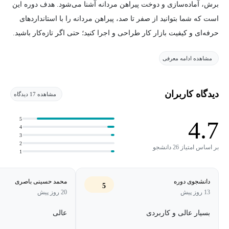
برش، آماده‌سازی و دوخت پیراهن مردانه آشنا می‌شود. هدف دوره این
است که شما بتوانید از صفر تا صد، پیراهن مردانه را با استانداردهای
حرفه‌ای و کیفیت بازار کار طراحی و اجرا کنید؛ حتی اگر تازه‌کار باشید.
مشاهده ادامه معرفی
در ابتدای دوره، با اندازه‌گیری صحیح و الگو‌سازی استاندارد شروع
می‌کنیم. الگوی قسمت پشت و جلو با روش اصولی رسم می‌شود؛
سپس الگوی آستین، بلیطی، مچی و یقه به‌صورت کاملاً دقیق آموزش
دیدگاه کاربران
مشاهده 17 دیدگاه
داده می‌شود. پس از پایان الگو‌سازی، وارد مرحله آماده‌سازی پارچه،
چیدمان الگو و علامت‌گذاری اصولی روی پارچه می‌شویم تا برش‌ها
5
4.7
4
بدون خطا و کاملاً استاندارد انجام شوند.
3
2
بر اساس امتیاز 26 دانشجو
1
در مرحله برش، هنرجو نحوه برش پارچه، برش لایی و چسباندن اصولی
لایی روی بخش‌های موردنیاز را یاد می‌گیرد. سپس با آموزش تخصصی
دانشجوی دوره
محمد حسینی باصری
5
اتوکشی و قالب‌گیری، آماده دوخت می‌شویم تا هر بخش از لباس فرم
13 روز پیش
20 روز پیش
درست و حرفه‌ای داشته باشد.
بسیار عالی و کاربردی
عالی
بخش دوخت شامل چندین مرحله دقیق و کاربردی است: