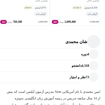
محسن خاکی
محسن خاکی
با تکنیک‌های مدیریت زمان، وقت کافی برای ایده پردازی، نوشتن و
4,334
دانشجو
4.3
(113)
974
دانشجو
4.6
(26)
ویرایش داشته باشید.
گواهی‌نامه
گواهی‌نامه
برای ارزیابی رایتینگ آیلتس با مؤلفه‌های مربوطه آشنا خواهید شد.
769,300
2,699,400
1,099,000
4,499,000
تومان
40٪
تومان
30٪
با ساختار دقیق نوشته‌هایی که نمره 7 به بالا می‌گیرند، آشنا خواهید
شد.
شان محمدی
نسبت به توانایی‌های خود در نوشتن، اطمینان بیشتری پیدا می‌کنید و
برای نوشتن در آزمون‌های بخش رایتینگ و یا مقاله‌ها و یادداشت‌های
4
دوره
مربوط به دانشگاه، اعتماد به نفس بیشتری خواهید داشت.
4,318
دانشجو
دوره آموزشی رایتینگ آیلتس تسک 2 مناسب چه کسانی
است؟
73
نظر و امتیاز
همه کسانی که می‌خواهند در بخش رایتینگ آیلتس تسک 2 نمره
امین محمدی با نام آمریکایی Sean مدرس آزمون آیلتس است که بیش
بالای 7 بگیرند
از 14 سال سابقه تدریس در زمینه آموزش زبان انگلیسی به‌ویژه
افرادی که در مهارت رایتینگ آیلتس مشکل دارند
دوره‌های مربوط به آزمون آیلتس در مؤسساتی مانند: گلدیس، هماپور و