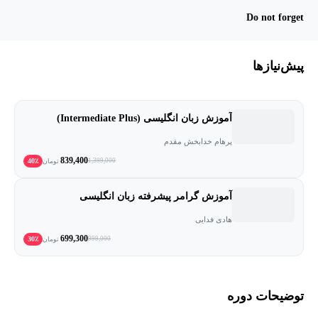
Do not forget
پیش‌نیاز‌ها
آموزش زبان انگلیسی (Intermediate Plus)
پرهام خدابخش مقدم
839,400
40٪
1,399,000
تومان
آموزش گرامر پیشرفته زبان انگلیسی
هادی فدایی
699,300
30٪
999,000
تومان
توضیحات دوره