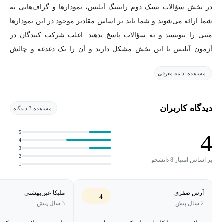
در بخش سؤالات تسک دوم رایتینگ آیلتس، نمودارها و گراف‌هایی به
شما ارائه می‌شوند و شما باید بر اساس مقادیر موجود در این نمودارها
متنی را بنویسید و به سؤالات پاسخ بدهید. اغلب شرکت کنندگان در
آزمون آیلتس با این بخش مشکل دارند و آن را یک دغدغه و چالش
اصلی برای خود می‌دانند.
مشاهده ادامه معرفی
تجزیه و تحلیل و مقایسه داده‌های تصویری به همراه رعایت ارتباط و
انسجام مناسب در گزارش و در نهایت ارائه‌ی متنی روان از الزامات
دیدگاه کاربران
مشاهده 3 دیدگاه
این بخش است.
5
4
4
شما با شرکت در دوره رایتینگ آیلتس تسک 2، می‌توانید به خوبی برای
3
این بخش از آزمون آماده شوید، چرا که تمرکز اصلی این دوره بر روی
2
بر اساس امتیاز 8 دانشجو
1
نقاط ضعف و بهبود آن‌ها است. مدرس انگلیسی زبان این دوره، با ارائه
راهکارها و آموزش تکنیک‌های تحلیل و مقایسه داده‌ها به شما در نحوهٔ
آرش صفری
ملیکا عین‌بهشتی
4
نوشتن تسک 2 و کسب نمره بالای 7 کمک می‌کند.
2 سال پیش
3 سال پیش