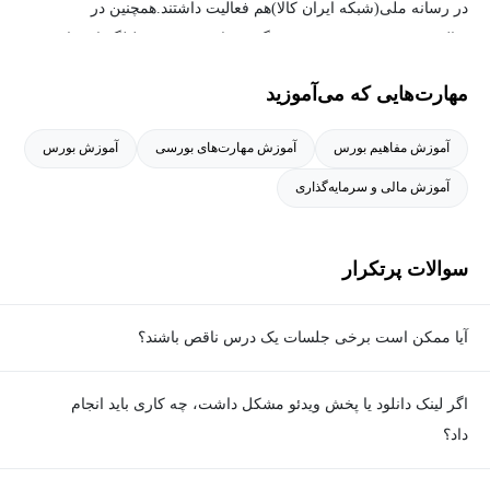
وضعیت نماد: مجاز-محفوظ-ممنون-متوقف
در رسانه ملی‌(شبکه ایران کالا)‌هم فعالیت داشتند.همچنین در
سال‌1390‌نویسنده سبد خرید هفتگی سهام بورس و تحلیلگر اقتصادی در
کشف قیمت جدید
روزنامه نسل فردا اصفهان بودند و نیز آقای کریمی مدرس مورد تایید
تابلو سهام‌داران عمده (یک درصد به بالا)
مهارت‌هایی که می‌آموزید
کمیته راهبری آموزش بازار سرمایه (تحت نظارت سازمان بورس و
حقیقی و حقوقی
اوراق بهادار) هستند.
آموزش مفاهیم بورس
آموزش مهارت‌های بورسی
آموزش بورس
آشنایی کوتاه با codal.ir
آموزش مالی و سرمایه‌گذاری
آموزش سایت tsetmc قسمت دوم
سوالات پرتکرار
انواع قیمت: اولین قیمت-بالاترین و پایین‌ترین قیمت- آخرین معامله
حجم معاملات و کاربرد آن
آیا ممکن است برخی جلسات یک درس ناقص باشند؟
مشاهده ریز معاملات نمادها در tsetmc.com
تعداد و ارزش معاملات و ارزش بازار
معمولا تمامی جلسات هر درس به‌طور کامل ضبط می‌شوند؛ اما گاهی
اگر لینک دانلود یا پخش ویدئو مشکل داشت، چه کاری باید انجام
به دلیل برخی ناهماهنگی‌ها ممکن است یک یا چند جلسه ضبط نشده
فرمول محاسبه قیمت پایانی
داد؟
باشد. جزئیات این موارد در توضیحات هر درس درج شده است.
اولین قیمت معاملات روزانه
در صورت مواجهه با هرگونه مشکل در دانلود یا پخش ویدئو، می‌توانید