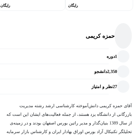
رایگان
رایگان
آموزش‌های پیش‌نیاز و یا مکمل پیشنهادی این دوره:
این دوره اولین دوره مرتبط با بورس است و پیش‌نیاز ندارد.
حمزه کریمی
شیوه آموزش دوره رایگان سایت tsetmc
آموزش جامع و کامل و آپدیت شده از ویژگی‌های این دوره است.
1
دوره
آموزش سایت tsetmc قسمت اول
2,350
دانشجو
نگاه کلی به سایت tsetmc.com
27
نظر و امتیاز
معرفی بورس و فرابورس
آقای حمزه کریمی دانش‌آموخته کارشناسی ارشد رشته مدیریت
نماد چیست؟
بازرگانی از دانشگاه یزد هستند، از جمله فعالیت‌های ایشان این است که
انواع بازار در بورس و فرابورس
از سال 1389 بنیان‌گذار و مدیر راتین بورس اصفهان بودند و در زمینه‌ی
ناظر در بازار بورس
تحلیلگر تکنیکال آزاد بورس اوراق بهادار ایران و کارشناس بازار سرمایه