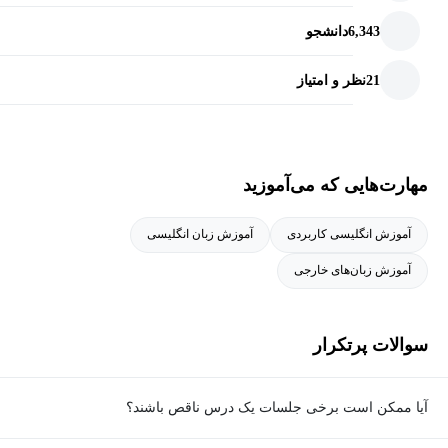
کاربرد تعامل در مباحثات
6,343
دانشجو
مهارت جمع‌بندی نظرات یک گروه و کاربرد آن در مکالمه خود
پایان دادن مباحثه با نکات مفید
21
نظر و امتیاز
مهارت‌هایی که می‌آموزید
منابع، پیش‌نیازها و منابع مکمل
از آنجایی‌ که این دوره به زبان انگلیسی ارائه داده می‌شود، داشتن
آموزش انگلیسی کاربردی
آموزش زبان انگلیسی
دانش‌پایه زبان انگلیسی جهت فهم متون و ویدئوهای آموزشی ضروری
آموزش زبان‌های خارجی
به نظر می‌رسد.
سوالات پرتکرار
ویژگی‌های متمایز دوره آموزش رایگان مباحثات
آیا ممکن است برخی جلسات یک درس ناقص باشند؟
دانشگاهی به انگلیسی چیست؟