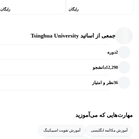
در مورد خانواده و سایر افراد نزدیک‌تان با دیگران صحبت کنید.
رایگان
رایگان
نظرتان را در مورد مسائل مختلفی ازجمله خانواده، دوستان، زادگاه
و یا شغلتان بیان کنید.
جمعی از اساتید Tsinghua University
به مکالمه با فردی از کشوری دیگر ادامه دهید و در حین مکالمه به
تفاوت‌های فرهنگی دقت کرده و به آن‌ها احترام بگذارید.
2
دوره
12,290
دانشجو
36
نظر و امتیاز
مهارت‌هایی که می‌آموزید
آموزش مکالمه انگلیسی
آموزش تقویت اسپیکینگ