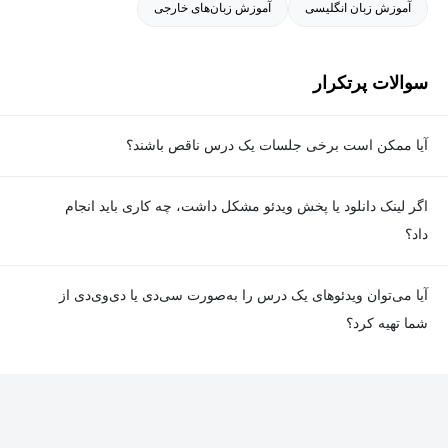
آموزش زبان انگلیسی
آموزش زبان‌های خارجی
سوالات پرتکرار
آیا ممکن است برخی جلسات یک درس ناقص باشند؟
معمولا تمامی جلسات هر درس به‌طور کامل ضبط می‌شوند؛ اما گاهی
اگر لینک دانلود یا پخش ویدئو مشکل داشت، چه کاری باید انجام
به دلیل برخی ناهماهنگی‌ها ممکن است یک یا چند جلسه ضبط نشده
داد؟
باشد. جزئیات این موارد در توضیحات هر درس درج شده است.
در صورت مواجهه با هرگونه مشکل در دانلود یا پخش ویدئو، می‌توانید
آیا می‌توان ویدئوهای یک درس را به‌صورت سی‌دی یا دی‌وی‌دی از
از طریق صفحه ارتباط با ما اطلاع دهید تا تیم پشتیبانی به‌سرعت مشکل
شما تهیه کرد؟
را بررسی و رفع کند.
در حال حاضر امکان ارسال دروس به‌صورت سی‌دی یا دی‌وی‌دی وجود
ندارد و همه محتواها به شکل آنلاین ارائه می‌شوند.